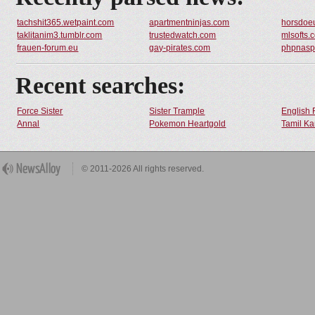
tachshit365.wetpaint.com
apartmentninjas.com
horsdoeu
taklitanim3.tumblr.com
trustedwatch.com
mlsofts.
frauen-forum.eu
gay-pirates.com
phpnasp
Recent searches:
Force Sister
Sister Trample
English 
Annal
Pokemon Heartgold
Tamil Ka
© 2011-2026 All rights reserved.