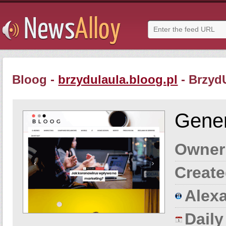
Bloog -
brzydulaula.bloog.pl
- BrzydU
Gener
Owner
Create
Alexa
Dail