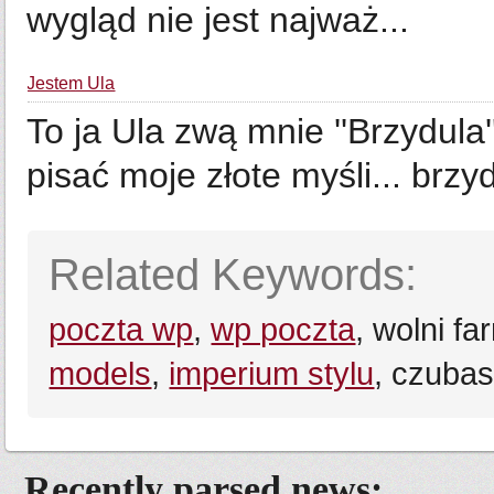
wygląd nie jest najważ...
Jestem Ula
To ja Ula zwą mnie ''Brzydula
pisać moje złote myśli... brzy
Related Keywords:
poczta wp
,
wp poczta
, wolni fa
models
,
imperium stylu
, czubas
Recently parsed news: