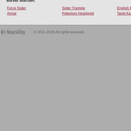
Recent searches:
Force Sister
Sister Trample
English 
Annal
Pokemon Heartgold
Tamil Ka
© 2011-2026 All rights reserved.