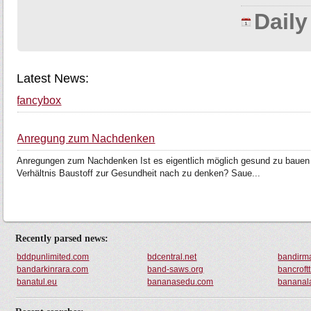
Dail
Latest News:
fancybox
Anregung zum Nachdenken
Anregungen zum Nachdenken Ist es eigentlich möglich gesund zu bauen 
Verhältnis Baustoff zur Gesundheit nach zu denken? Saue...
Recently parsed news:
bddpunlimited.com
bdcentral.net
bandirma
bandarkinrara.com
band-saws.org
bancroft
banatul.eu
bananasedu.com
bananal