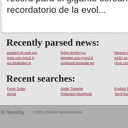
recordatorio de la evol...
Recently parsed news:
assets3.mi-web.org
fridge.territory.ru
hknews.
lesla.univ-lyon2.fr
demeter.univ-lyon2.fr
w182.wrz
asl.deafvideo.tv
ungbrasil.tempsite.ws
chue.co
Recent searches:
Force Sister
Sister Trample
English 
Annal
Pokemon Heartgold
Tamil Ka
© 2011-2026 All rights reserved.