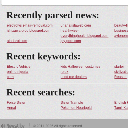
Recently parsed news:
electrolysis-hair-removal.com
unanalistaweb.com
beauty-t
ishizawa-blog.blogspot.com
healthwise-
business
everythinghealth.blogspot.com
avtonom
ata-tarot.com
joy-porn.com
Recent keywords:
Electric Vehicle
kids Halloween costumes
starter
online nigeria
rolex
civilizati
corn
used car dealers
Reason
Recent searches:
Force Sister
Sister Trample
English 
Annal
Pokemon Heartgold
Tamil Ka
© 2011-2026 All rights reserved.