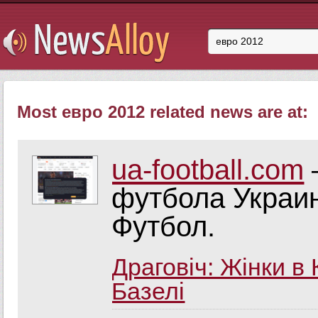
Most евро 2012 related news are at:
ua-football.com
футбола Украин
Футбол.
Драговіч: Жінки в 
Базелі