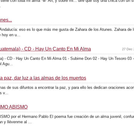
serie con toda mi alma *w* Ah, y sobre mi... diré que soy una chica con un 
.
nes...
e Andalucía: eso es lo que más me gusta de Zahara de los Atunes. Zahara de 
 hoy en u...
 Guatemala) - CD - Hay Un Canto En Mi Alma
27 Dec 
ala) - CD - Hay Un Canto En Mi Alma 01 - Subime Don 02 - Hay Un Tesoro 03 -
 Agu...
la paz, dar luz a las almas de los muertos
s de sus difuntos a encontrar la paz, y para ello les dedican oraciones acom
 v...
LTIMO ABISMO
SMO por el Hermano Pablo El poema fue creación de un alma juvenil, confu
 y llévenme al ...