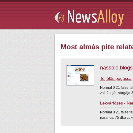
Subsribe
Most almás pite relat
nassolo.blog
Tejfölös pogácsa,
Normal 0 21 false fa
zsír 2 tojás sárgája 3
Lekvárfőzés - Na
Normal 0 21 false fa
narancs, 75 dkg cuk