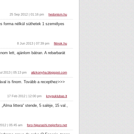
25 Sep 2012 | 01:16 pm
hedonism.hu
 és forma nélkül süthetek 1 személyes
8 Jun 2013 | 07:39 pm
fittnok.hu
nom lett, ajánlom bátran. A rebarbarát
ul 2013 | 05:13 pm
alizkonyha.blogspot.com
mával is finom. Tovább a recepthez>>>
17 Feb 2012 | 12:00 pm
knyguklubas.lt
Alma littera“ stende, 5 salėje, 15 val.,
2012 | 05:45 am
foro-higurashi.mejorforo.net