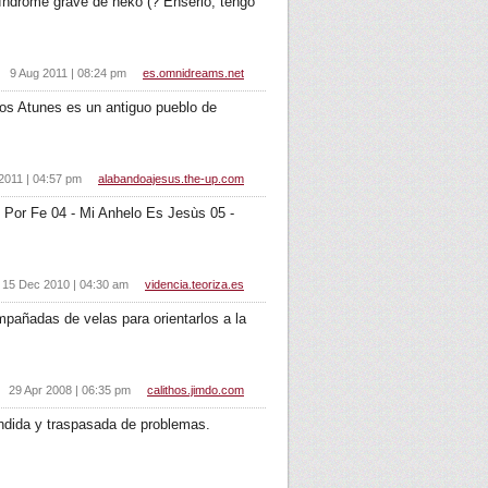
síndrome grave de neko (? Enserio, tengo
9 Aug 2011 | 08:24 pm
es.omnidreams.net
los Atunes es un antiguo pueblo de
2011 | 04:57 pm
alabandoajesus.the-up.com
 Por Fe 04 - Mi Anhelo Es Jesùs 05 -
15 Dec 2010 | 04:30 am
videncia.teoriza.es
pañadas de velas para orientarlos a la
29 Apr 2008 | 06:35 pm
calithos.jimdo.com
ndida y traspasada de problemas.