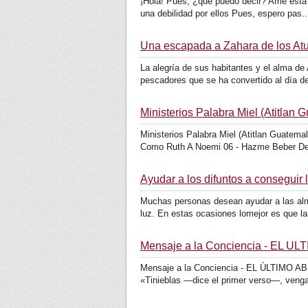
¡Hola! Pues, ¿qué puedo decir? Amé esta 
una debilidad por ellos Pues, espero pas..
Una escapada a Zahara de los Atu
La alegría de sus habitantes y el alma d
pescadores que se ha convertido al día de
Ministerios Palabra Miel (Atitlan
Ministerios Palabra Miel (Atitlan Guatem
Como Ruth A Noemi 06 - Hazme Beber Del
Ayudar a los difuntos a conseguir 
Muchas personas desean ayudar a las alma
luz. En estas ocasiones lomejor es que las
Mensaje a la Conciencia - EL Ú
Mensaje a la Conciencia - EL ÚLTIMO ABI
«Tinieblas —dice el primer verso—, vengan