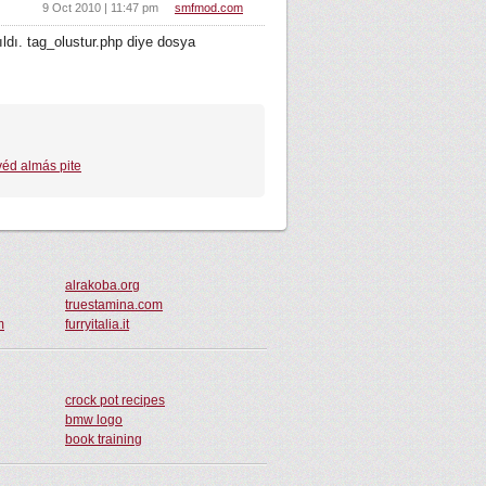
9 Oct 2010 | 11:47 pm
smfmod.com
ıldı. tag_olustur.php diye dosya
véd almás pite
alrakoba.org
truestamina.com
m
furryitalia.it
crock pot recipes
bmw logo
book training