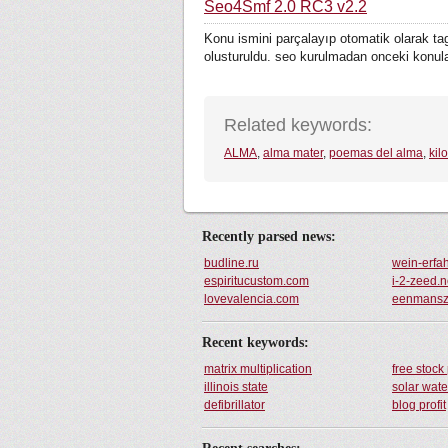
Seo4Smf 2.0 RC3 v2.2
Konu ismini parçalayıp otomatik olarak tag
olusturuldu. seo kurulmadan onceki konular
Related keywords:
ALMA
,
alma mater
,
poemas del alma
,
kil
Recently parsed news:
budline.ru
wein-erfa
espiritucustom.com
i-2-zeed.n
lovevalencia.com
eenmansza
Recent keywords:
matrix multiplication
free stock
illinois state
solar wat
defibrillator
blog profit