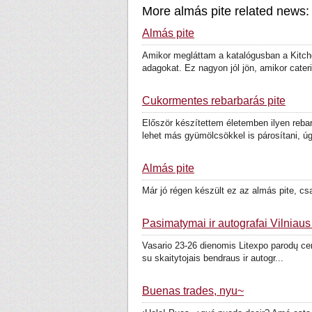
More almás pite related news:
Almás pite
Amikor megláttam a katalógusban a Kitchen
adagokat. Ez nagyon jól jön, amikor cateri
Cukormentes rebarbarás pite
Először készítettem életemben ilyen rebarb
lehet más gyümölcsökkel is párosítani, úg
Almás pite
Már jó régen készült ez az almás pite, cs
Pasimatymai ir autografai Vilnia
Vasario 23-26 dienomis Litexpo parodų cen
su skaitytojais bendraus ir autogr...
Buenas trades, nyu~