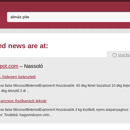
ed news are at:
Visit thi
spot.com
– Nassoló
- hidegen kelesztett
lse false MicrosoftInternetExplorer4 Hozzávalók: 40 dkg fehér búzaliszt 10 dkg telj
 dkg élesztő 2 dl ...
rancsos őszibarack lekvár
lse false MicrosoftInternetExplorer4 Hozzávalók 3 kg tisztított, nyers alapanyaghoz
or. Továbbá: hagyományos celo...