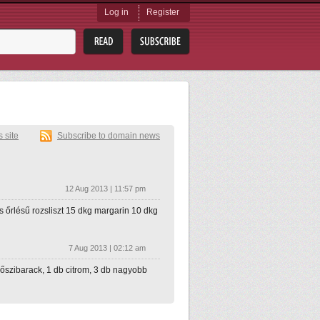
Log in
Register
s site
Subscribe to domain news
12 Aug 2013 | 11:57 pm
es őrlésű rozsliszt 15 dkg margarin 10 dkg
7 Aug 2013 | 02:12 am
: őszibarack, 1 db citrom, 3 db nagyobb