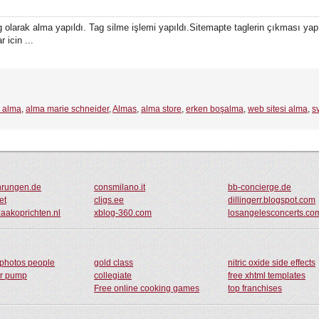
 olarak alma yapıldı. Tag silme işlemi yapıldı.Sitemapte taglerin çıkması yap
 icin ...
o alma
,
alma marie schneider
,
Almas
,
alma store
,
erken boşalma
,
web sitesi alma
,
s
hrungen.de
consmilano.it
bb-concierge.de
et
cligs.ee
dillingerr.blogspot.com
akoprichten.nl
xblog-360.com
losangelesconcerts.co
 photos people
gold class
nitric oxide side effects
er pump
collegiate
free xhtml templates
Free online cooking games
top franchises