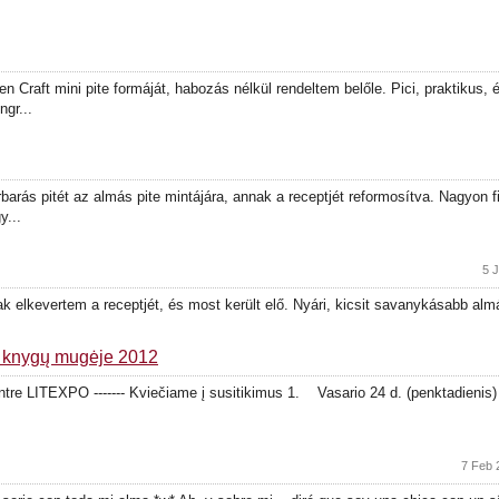
 Craft mini pite formáját, habozás nélkül rendeltem belőle. Pici, praktikus,
ngr...
arás pitét az almás pite mintájára, annak a receptjét reformosítva. Nagyon fi
y...
5 J
ak elkevertem a receptjét, és most került elő. Nyári, kicsit savanykásabb al
us knygų mugėje 2012
tre LITEXPO ------- Kviečiame į susitikimus 1. Vasario 24 d. (penktadienis) „
7 Feb 