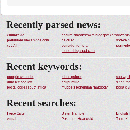
Recently parsed news:
eurlinks.de
absurdismoabstracto.blogspot.com
adwords
portaldoresdecampos.com
naicu.ro
spd-velb
cg27.fr
sentado-frente-al-
pornvid
mundo.blogspot.com
Recent keywords:
energie wallonie
tubes galore
seo wp 
dura lex sed lex
acupuntura
sinonim
postal codes south africa
muppets bohemian rhapsody
boda civi
Recent searches:
Force Sister
Sister Trample
English 
Annal
Pokemon Heartgold
Tamil Ka