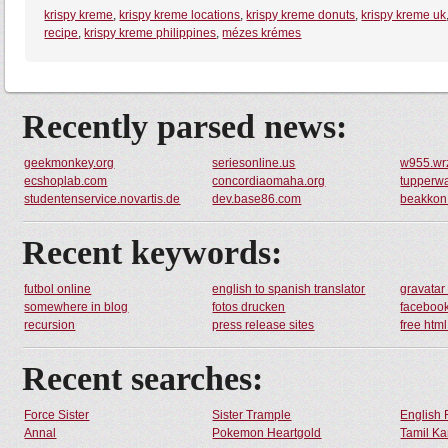
krispy kreme
,
krispy kreme locations
,
krispy kreme donuts
,
krispy kreme uk
recipe
,
krispy kreme philippines
,
mézes krémes
Recently parsed news:
geekmonkey.org
seriesonline.us
w955.wrz
ecshoplab.com
concordiaomaha.org
tupperw
studentenservice.novartis.de
dev.base86.com
beakkon
Recent keywords:
futbol online
english to spanish translator
gravatar
somewhere in blog
fotos drucken
facebook
recursion
press release sites
free htm
Recent searches:
Force Sister
Sister Trample
English 
Annal
Pokemon Heartgold
Tamil Ka