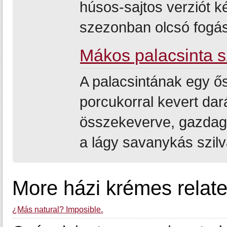
húsos-sajtos verziót k
szezonban olcsó fogás
Mákos palacsinta sz
A palacsintának egy ős
porcukorral kevert dará
összekeverve, gazdago
a lágy savanykás szilv
More házi krémes relat
¿Más natural? Imposible.