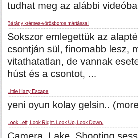
tudhat meg az alábbi videóban
Bárány krémes-vörösboros mártással
Sokszor emlegettük az alaptét
csontján sül, finomabb lesz,
vitathatatlan, de vannak eset
húst és a csontot, ...
Little Hazy Escape
yeni oyun kolay gelsin.. (mo
Look Left, Look Right. Look Up, Look Down.
Camera. Lake. Shooting sessi