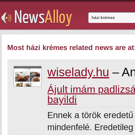
Most házi krémes related news are at
wiselady.hu
– An
Ájult imám padlizsá
bayildi
Ennek a török eredetű
mindenfelé. Eredetile