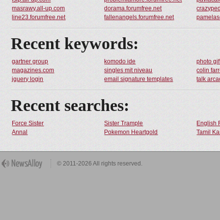
masrawy.all-up.com
dorama.forumfree.net
crazyped
line23.forumfree.net
fallenangels.forumfree.net
pamelasc
Recent keywords:
gartner group
komodo ide
photo gif
magazines.com
singles mit niveau
colin farr
jquery login
email signature templates
talk arc
Recent searches:
Force Sister
Sister Trample
English 
Annal
Pokemon Heartgold
Tamil Ka
© 2011-2026 All rights reserved.