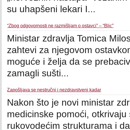
su uhapšeni lekari I...
“Zbog odgovornosti ne razmišljam o ostavci” – “Blic”
Ministar zdravlja Tomica Milos
zahtevi za njegovom ostavkom 
moguće i želja da se prebaciv
zamagli sušti...
Zapošljava se nestručni i nezdravstveni kadar
Nakon što je novi ministar zd
medicinske pomoći, otkrivaju s
rukovodećim strukturama i dal