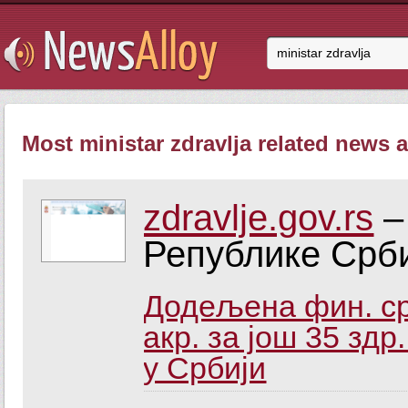
Most ministar zdravlja related news a
zdravlje.gov.rs
–
Републике Срб
Додељена фин. ср
акр. за још 35 здр
у Србији