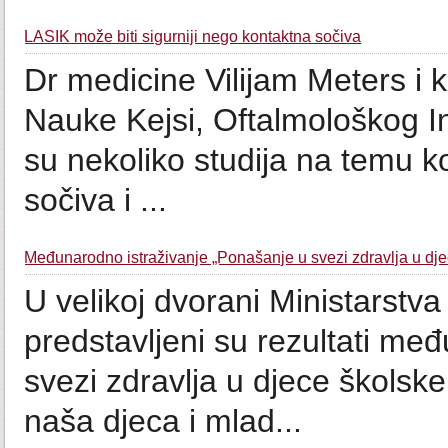
LASIK može biti sigurniji nego kontaktna sočiva
Dr medicine Vilijam Meters i k
Nauke Kejsi, Oftalmološkog In
su nekoliko studija na temu ko
sočiva i ...
Međunarodno istraživanje „Ponašanje u svezi zdravlja u dje
U velikoj dvorani Ministarstva
predstavljeni su rezultati me
svezi zdravlja u djece školsk
naša djeca i mlad...