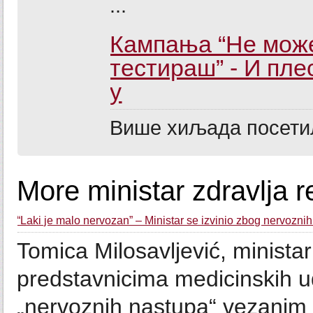
...
Кампања “Не може
тестираш” - И пле
у
Више хиљада посетил
More ministar zdravlja r
“Laki je malo nervozan” – Ministar se izvinio zbog nervozni
Tomica Milosavljević, ministar 
predstavnicima medicinskih u
„nervoznih nastupa“ vezanim z