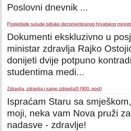
Poslovni dnevnik ...
Pogledajte sulude odluke dezorijentiranog hrvatskog ministr
Dokumenti ekskluzivno u pos
ministar zdravlja Rajko Osto
donijeti dvije potpuno kontrad
studentima medi...
Zdravlja, zdravlja i samo zdravlja!!! (900. post)
Ispraćam Staru sa smješkom,
moji, neka vam Nova pruži zad
nadasve - zdravlje!