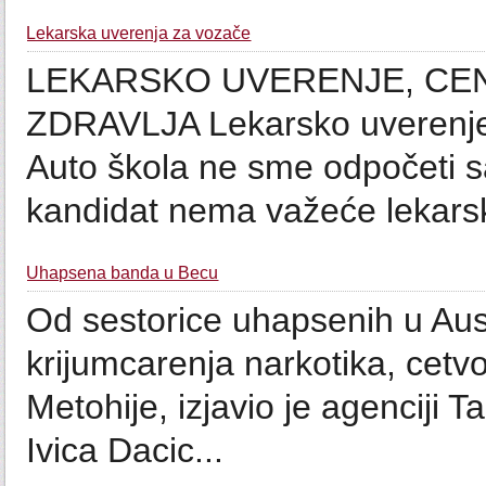
Lekarska uverenja za vozače
LEKARSKO UVERENJE, CE
ZDRAVLJA Lekarsko uverenje 
Auto škola ne sme odpočeti 
kandidat nema važeće lekarsk
Uhapsena banda u Becu
Od sestorice uhapsenih u Austr
krijumcarenja narkotika, cetvo
Metohije, izjavio je agenciji 
Ivica Dacic...