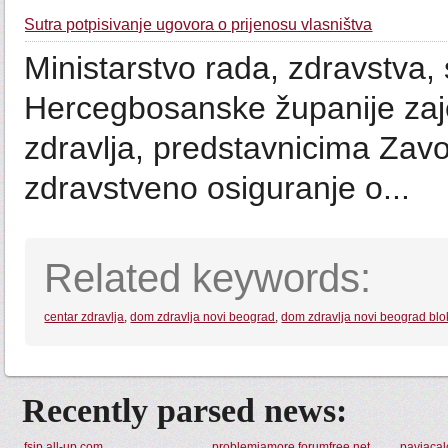
Sutra potpisivanje ugovora o prijenosu vlasništva
Ministarstvo rada, zdravstva, 
Hercegbosanske županije zaj
zdravlja, predstavnicima Zav
zdravstveno osiguranje o...
Related keywords:
centar zdravlja
,
dom zdravlja novi beograd
,
dom zdravlja novi beograd blo
Recently parsed news:
fsip.all-up.com
problemiamore.forumfree.net
paviacal