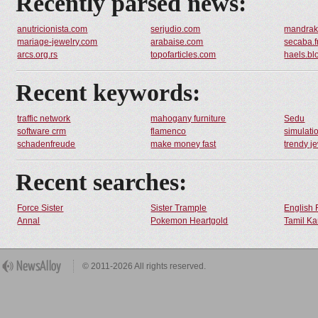
Recently parsed news:
anutricionista.com
serjudio.com
mandrake
mariage-jewelry.com
arabaise.com
secaba.f
arcs.org.rs
topofarticles.com
haels.bl
Recent keywords:
traffic network
mahogany furniture
Sedu
software crm
flamenco
simulatio
schadenfreude
make money fast
trendy j
Recent searches:
Force Sister
Sister Trample
English 
Annal
Pokemon Heartgold
Tamil Ka
© 2011-2026 All rights reserved.