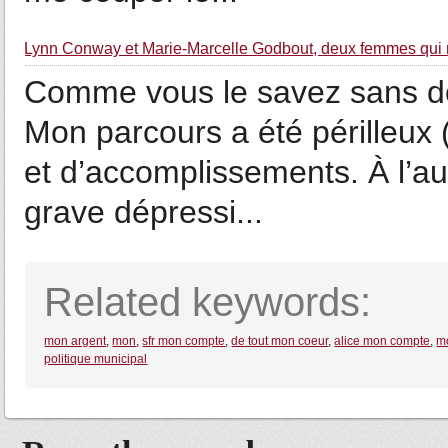
Lynn Conway et Marie-Marcelle Godbout, deux femmes qui m
Comme vous le savez sans do
Mon parcours a été périlleux (
et d’accomplissements. À l’au
grave dépressi...
Related keywords:
mon argent
,
mon
,
sfr mon compte
,
de tout mon coeur
,
alice mon compte
,
mo
politique municipal