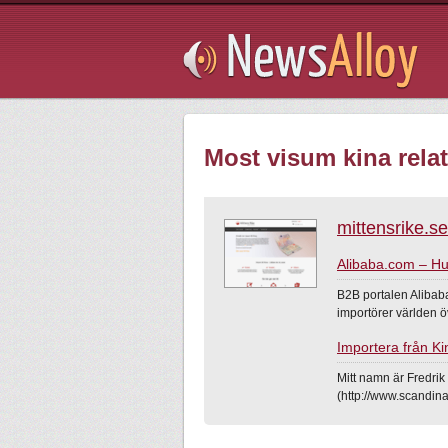
Subsribe
Most visum kina relat
mittensrike.se
Alibaba.com – Hu
B2B portalen Alibaba
importörer världen ö
Importera från Ki
Mitt namn är Fredri
(http://www.scandinas