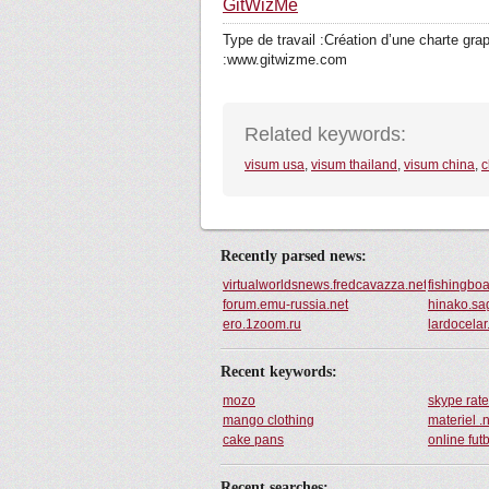
GitWizMe
Type de travail :Création d’une charte grap
:www.gitwizme.com
Related keywords:
visum usa
,
visum thailand
,
visum china
,
c
Recently parsed news:
virtualworldsnews.fredcavazza.net
fishingbo
forum.emu-russia.net
hinako.sa
ero.1zoom.ru
lardocela
Recent keywords:
mozo
skype rat
mango clothing
materiel .
cake pans
online fut
Recent searches: