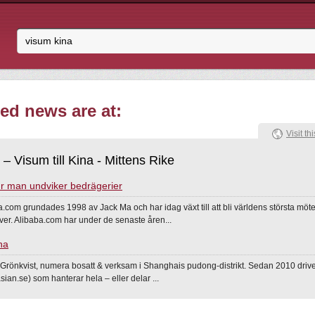
ed news are at:
Visit thi
– Visum till Kina - Mittens Rike
r man undviker bedrägerier
.com grundades 1998 av Jack Ma och har idag växt till att bli världens största mötes
ver. Alibaba.com har under de senaste åren...
na
k Grönkvist, numera bosatt & verksam i Shanghais pudong-distrikt. Sedan 2010 driv
ian.se) som hanterar hela – eller delar ...