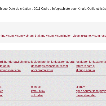
hique Date de création : 2011 Cadre : Infographiste pour Kinaïa Outils utilisés 
hina visum
,
visum vietnam
,
thailand visum
,
visum indien
,
visum ukraine
,
visum rus
ard.thunderbayfishing.com
iesfuenteroniel.juntaextremadura.net
iesalagon.juntaextrema
gafan.jp
descargas.espaciolinux.com
forum.to.com.pl
r.immostreet.com
oboi.protoplex.ru
sf.nung.edu.ua
es
el trece
slightly
net
kata2 bijak
open source flash play
bol
sol haber
paper shredder