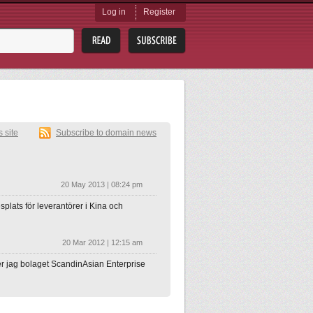
Log in
Register
s site
Subscribe to domain news
20 May 2013 | 08:24 pm
plats för leverantörer i Kina och
20 Mar 2012 | 12:15 am
er jag bolaget ScandinAsian Enterprise