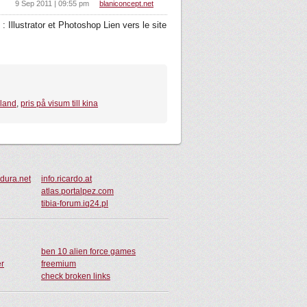
9 Sep 2011 | 09:55 pm
blaniconcept.net
: Illustrator et Photoshop Lien vers le site
sland
,
pris på visum till kina
dura.net
info.ricardo.at
atlas.portalpez.com
tibia-forum.iq24.pl
ben 10 alien force games
er
freemium
check broken links