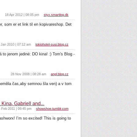
18 Apr 2012 | 08:05 pm
styx.smartlog.dk
 som er et link til en kopivareshop. Det
 Jan 2010 | 07:12 am
tokiohotel-susi.blog.cz
 to jenom jediné: DO kina! :) Tom's Blog -
28 Nov 2008 | 08:28 am
angl.blog.cz
 neměla čas,aby semnou šla ven) a v tom
, Gabriell and...
 Feb 2011 | 09:45 pm
showshoe.tumblr.com
x! I’m so excited! This is going to