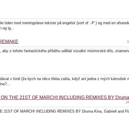
 tiden med meningsløse tekster på engelsk (sort of :-P ) og med en afsender,
og ig...
nd REMAKE
3
 aby z tohoto fantastického příběhu udělali vizuální mistrovské dílo, znamená
 dávat v kině (že bych na něco třeba zašla, když ani jedna z mých kámošek
ina?...
ON THE 21ST OF MARCH! INCLUDING REMIXES BY Druma Kina
24
1ST OF MARCH! INCLUDING REMIXES BY Druma Kina, Gabriell and Flashwor