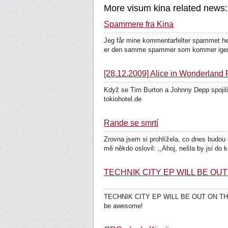
More visum kina related news:
Spammere fra Kina
Jeg får mine kommentarfelter spammet hele
er den samme spammer som kommer igen 
[28.12.2009] Alice in Wonderla
Když se Tim Burton a Johnny Depp spojili,
tokiohotel.de
Rande se smrtí
Zrovna jsem si prohlížela, co dnes budou
mě někdo oslovil: ,,Ahoj, nešla by jsi do k
TECHNIK CITY EP WILL BE OUT 
TECHNIK CITY EP WILL BE OUT ON THE 2
be awesome!