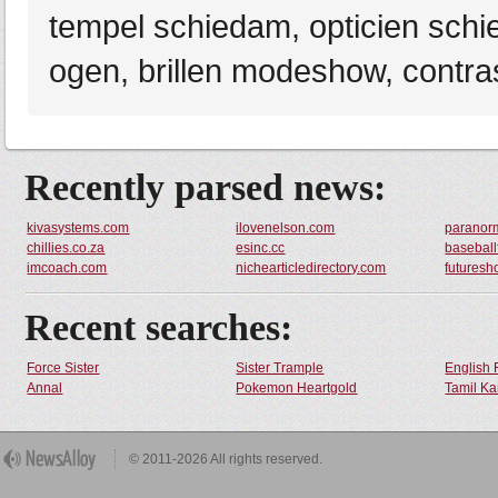
tempel schiedam, opticien schi
ogen, brillen modeshow, contra
Recently parsed news:
kivasystems.com
ilovenelson.com
paranor
chillies.co.za
esinc.cc
basebal
imcoach.com
nichearticledirectory.com
futures
Recent searches:
Force Sister
Sister Trample
English 
Annal
Pokemon Heartgold
Tamil Ka
© 2011-2026 All rights reserved.