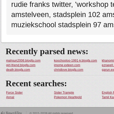
rudie franks twitter, 'workshop 
amstelveen, stadsplein 102 ams
muziekschool stadsplein 97 am
Recently parsed news:
mahsun2006.blogfa.com
koochooloo-1991-k.blogfa.com
khanomi
girl-friend.blogfa.com
imome.exteen.com
ezraeell
death.blogfa.com
christlove.blogfa.com
garun.e
Recent searches:
Force Sister
Sister Trample
English 
Annal
Pokemon Heartgold
Tamil Ka
© 2011-2026 All rights reserved.