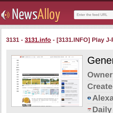
3131 -
3131.info
- [3131.INFO] Play J
Gener
Owner
Create
Alexa
Dail