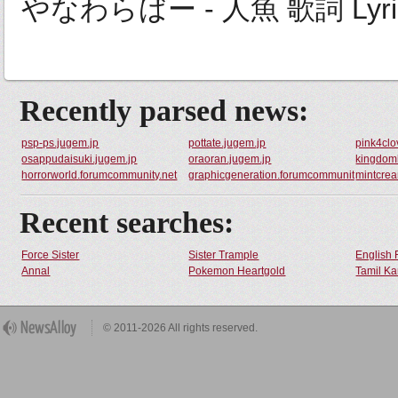
やなわらばー - 人魚 歌詞 Lyrics o
Recently parsed news:
psp-ps.jugem.jp
pottate.jugem.jp
pink4clo
osappudaisuki.jugem.jp
oraoran.jugem.jp
kingdom
horrorworld.forumcommunity.net
graphicgeneration.forumcommunity.net
mintcre
Recent searches:
Force Sister
Sister Trample
English 
Annal
Pokemon Heartgold
Tamil Ka
© 2011-2026 All rights reserved.