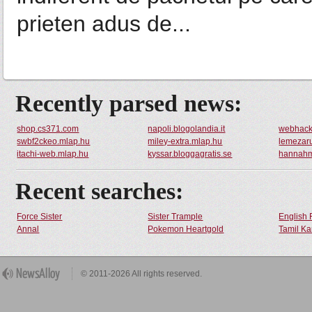
prieten adus de...
Recently parsed news:
shop.cs371.com
napoli.blogolandia.it
webhack
swbf2ckeo.mlap.hu
miley-extra.mlap.hu
lemezar
itachi-web.mlap.hu
kyssar.bloggagratis.se
hannahm
Recent searches:
Force Sister
Sister Trample
English 
Annal
Pokemon Heartgold
Tamil Ka
© 2011-2026 All rights reserved.