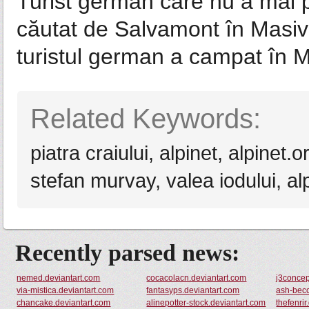
Turist german care nu a mai p
căutat de Salvamont în Masivul
turistul german a campat în Mu
Related Keywords:
piatra craiului, alpinet, alpinet.
stefan murvay, valea iodului, al
Recently parsed news:
nemed.deviantart.com
cocacolacn.deviantart.com
j3concep
via-mistica.deviantart.com
fantasyps.deviantart.com
ash-becc
chancake.deviantart.com
alinepotter-stock.deviantart.com
thefenri