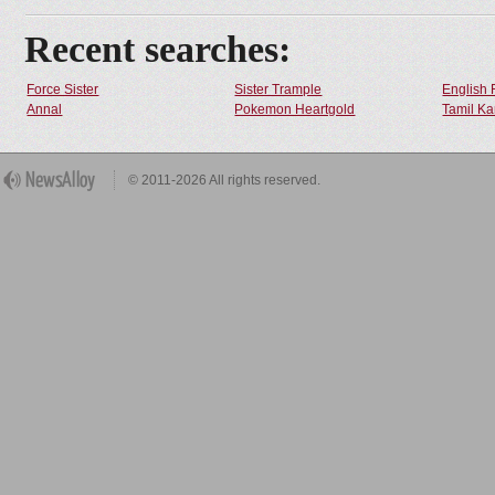
Recent searches:
Force Sister
Sister Trample
English 
Annal
Pokemon Heartgold
Tamil Ka
© 2011-2026 All rights reserved.