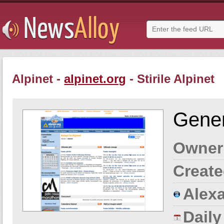
Alpinet -
alpinet.org
- Stirile Alpinet
Gener
Owner
Create
Alexa
Dail