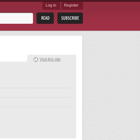
Log in
Register
Visit this site