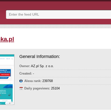
ka.pl
General Information:
Owner:
AZ.pl Sp. z o.o.
Created:
-
Alexa rank:
239768
Daily pageviews:
25104