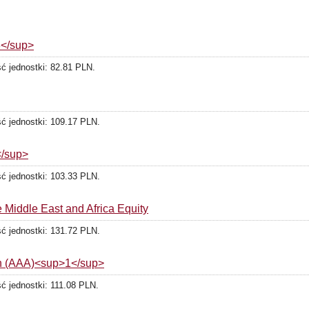
8</sup>
ść jednostki: 82.81 PLN.
ść jednostki: 109.17 PLN.
</sup>
ść jednostki: 103.33 PLN.
Middle East and Africa Equity
ść jednostki: 131.72 PLN.
on (AAA)<sup>1</sup>
ść jednostki: 111.08 PLN.