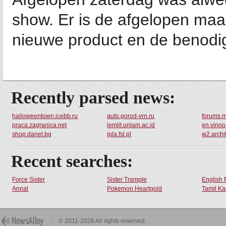
show. Er is de afgelopen ma
nieuwe product en de benodig
Recently parsed news:
halloweentown.icebb.ru
auto.gorod-vrn.ru
forums.
praca.zagranica.net
lemlit.unlam.ac.id
en.vinoo
shop.danet.bg
ipla.fsl.pl
w2.archit
Recent searches:
Force Sister
Sister Trample
English 
Annal
Pokemon Heartgold
Tamil Ka
© 2011-2026 All rights reserved.