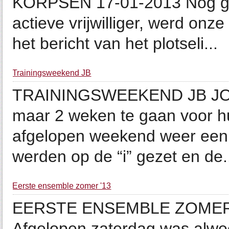
KORPSEN 17-01-2013 Nog gee
actieve vrijwilliger, werd onz
het bericht van het plotseli...
Trainingsweekend JB
TRAININGSWEEKEND JB JON
maar 2 weken te gaan voor hu
afgelopen weekend weer een 
werden op de “i” gezet en de.
Eerste ensemble zomer '13
EERSTE ENSEMBLE ZOMER '
Afgelopen zaterdag was alwe