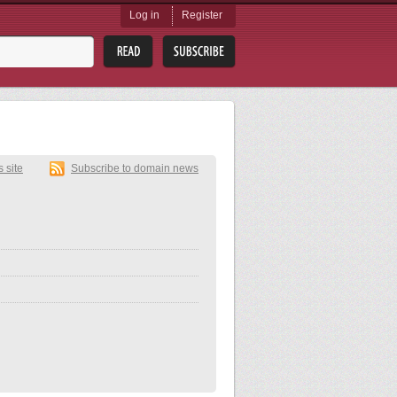
Log in
Register
s site
Subscribe to domain news