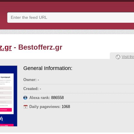
z.gr
- Bestofferz.gr
Visit thi
General Information:
Owner:
-
Created:
-
Alexa rank:
886558
Daily pageviews:
1068