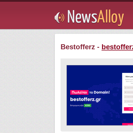
Subsribe
Bestofferz -
bestoffer