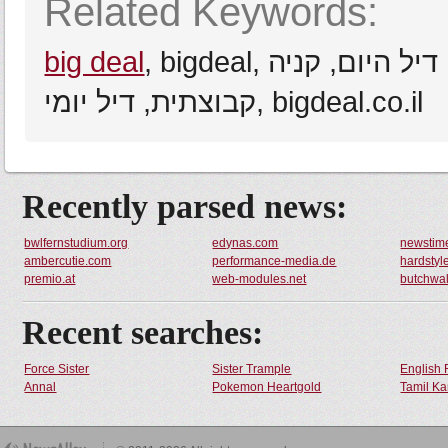
Related Keywords:
, bigdeal, באבלס, ביג דיל, מגה באינטרנט, ביגדיל, דיל היום, קניה
big deal
קבוצתית, דיל יומי, bigdeal.co.il
Recently parsed news:
bwlfernstudium.org
edynas.com
newstim
ambercutie.com
performance-media.de
hardstyl
premio.at
web-modules.net
butchwa
Recent searches:
Force Sister
Sister Trample
English 
Annal
Pokemon Heartgold
Tamil Ka