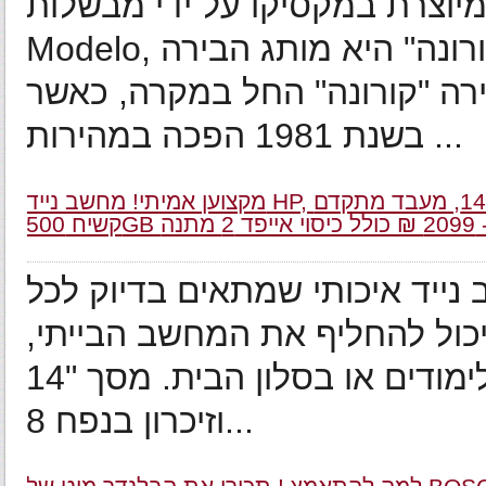
וצרת במקסיקו על ידי מבשלות Grupo
Modelo, ומשווקת למרבית מדינות העולם. "קורונה" היא מותג הבירה
רה "קורונה" החל במקרה, כאשר
בשנת 1981 הפכה במהירות ...
מקצוען אמיתי! מחשב נייד HP, מסך "14, מעבד מתקדם Intel Core i5, מ.הפעלה WIN 8, זיכרון 8GB ודיסק
 נייד איכותי שמתאים בדיוק לכל
כול להחליף את המחשב הבייתי,
מחשב חזק שילווה אתכם לפגישות, ללימודים או בסלון הבית. מסך "14
וזיכרון בנפח 8...