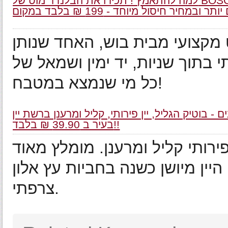
למה להתאמץ ! תכירו את הבלנדר מוט של BOSCH – בעל עוצמה גבוהה של 300 וואט - המוצר שהופך את
מקצועי מבית בוש, האחד שנותן
בתוך שניות, יד ימין ושמאל של
כל מי שנמצא במטבח!
נים - בוטיק הגליל, יין פירותי, קליל ומרענן ברשת יין
בעיר ב 39.90 ₪ בלבד!!
 פירותי קליל ומרענן. מומלץ מאוד
 היין מיושן כשנה בחביות עץ אלון
צרפתי.