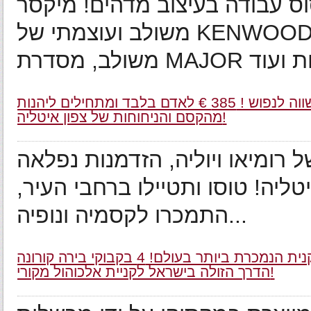
ס עבודה בעיצוב מדהים! מיקסר
משולב ועוצמתי של KENWOOD עם הספק של 1200 וואט, בלנדר
חבילה מושלמת בורונה ! טיסה + רכב ל-7 ימים במחיר ששווה לנפוש ! 385 € לאדם בלבד ומתחילים ליהנות
מהקסם והניחוחות של צפון איטליה!
 רומיאו ויוליה, הזדמנות נפלאה
ליה! טוסו ותטיילו ברחבי העיר,
התמכרו לקסמיה ונופיה...
המקסיקנית הנמכרת ביותר בעולם! 4 בקבוקי בירה קורונה (CORONA) ברשת "יין בעיר" ב- 33 ₪ בלבד -
הדרך הזולה בישראל לקניית אלכוהול מקורי!