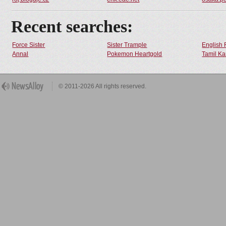
Recent searches:
Force Sister
Sister Trample
English 
Annal
Pokemon Heartgold
Tamil Ka
© 2011-2026 All rights reserved.