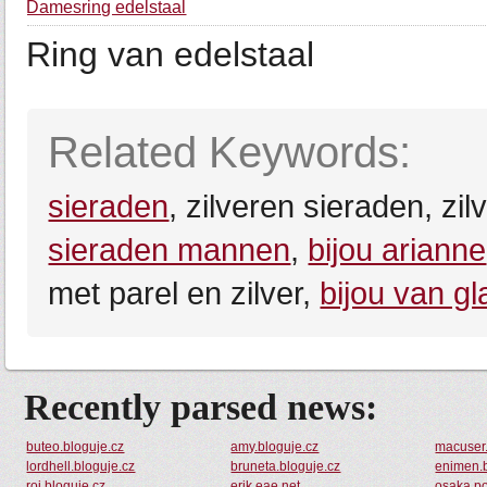
Damesring edelstaal
Ring van edelstaal
Related Keywords:
sieraden
, zilveren sieraden, zi
sieraden mannen
,
bijou arianne
met parel en zilver,
bijou van gl
Recently parsed news:
buteo.bloguje.cz
amy.bloguje.cz
macuser.
lordhell.bloguje.cz
bruneta.bloguje.cz
enimen.b
roj.bloguje.cz
erik.eae.net
osaka.po