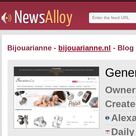
Bijouarianne -
bijouarianne.nl
- Blog
Gener
Owner
Create
Alexa
Dail