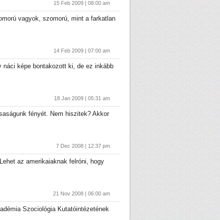
15 Feb 2009 | 08:00 am
omorú vagyok, szomorú, mint a farkatlan
14 Feb 2009 | 07:00 am
gy náci képe bontakozott ki, de ez inkább
18 Jan 2009 | 05:31 am
ársaságunk fényét. Nem hiszitek? Akkor
7 Dec 2008 | 12:37 pm
Lehet az amerikaiaknak felróni, hogy
21 Nov 2008 | 06:00 am
kadémia Szociológia Kutatóintézetének