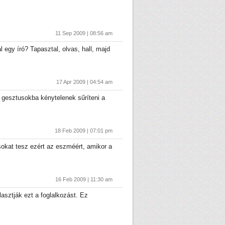
11 Sep 2009 | 08:56 am
 egy író? Tapasztal, olvas, hall, majd
17 Apr 2009 | 04:54 am
ó gesztusokba kénytelenek sűríteni a
18 Feb 2009 | 07:01 pm
sokat tesz ezért az eszméért, amikor a
16 Feb 2009 | 11:30 am
asztják ezt a foglalkozást. Ez