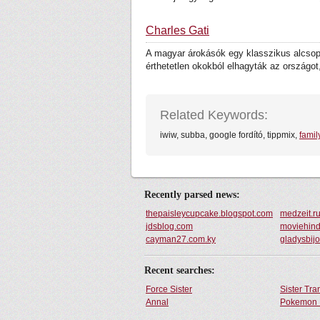
Charles Gati
A magyar árokásók egy klasszikus alcsopor
érthetetlen okokból elhagyták az országot,
Related Keywords:
iwiw, subba, google fordító, tippmix,
famil
Recently parsed news:
thepaisleycupcake.blogspot.com
medzeit.r
jdsblog.com
moviehind
cayman27.com.ky
gladysbij
Recent searches:
Force Sister
Sister Tr
Annal
Pokemon 