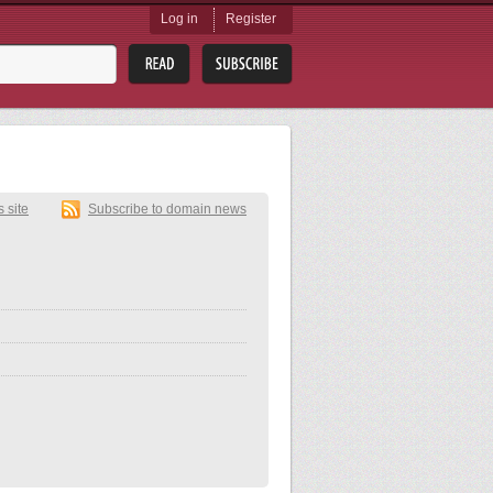
Log in
Register
s site
Subscribe to domain news