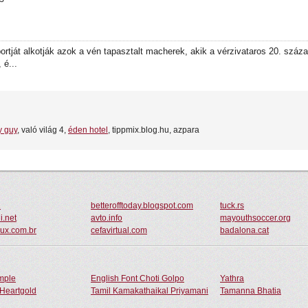
tját alkotják azok a vén tapasztalt macherek, akik a vérzivataros 20. száza
 é...
y guy
, való világ 4,
éden hotel
, tippmix.blog.hu, azpara
u
betterofftoday.blogspot.com
tuck.rs
i.net
avto.info
mayouthsoccer.org
oux.com.br
cefavirtual.com
badalona.cat
ample
English Font Choti Golpo
Yathra
Heartgold
Tamil Kamakathaikal Priyamani
Tamanna Bhatia