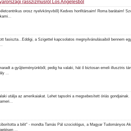
gyarországi rasszizmusról Los Angelesből
 életcentrikus orosz nyelvkönyvből) Kedves honfitársaim! Roma barátaim! Sz
kami...
atott fasiszta...Eddigi, a Szigettel kapcsolatos megnyilvánulásaiból bennem e
..
aradt a gyűjteményünkből, pedig ha valaki, hát ő biztosan emeli illusztris t
ly ...
ki utálja az amerikaiakat. Lehet tapsolni a megsebesített óriás gondjainak. 
ameri...
iborította a bilit" - mondta Tamás Pál szociológus, a Magyar Tudományos A
getésen ...