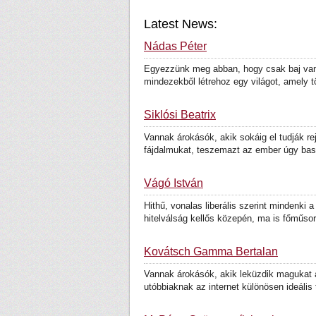
Latest News:
Nádas Péter
Egyezzünk meg abban, hogy csak baj van be
mindezekből létrehoz egy világot, amely t
Siklósi Beatrix
Vannak árokásók, akik sokáig el tudják r
fájdalmukat, teszemazt az ember úgy bas
Vágó István
Hithű, vonalas liberális szerint mindenki
hitelválság kellős közepén, ma is főműsor
Kovátsch Gamma Bertalan
Vannak árokásók, akik leküzdik magukat az
utóbbiaknak az internet különösen ideális 