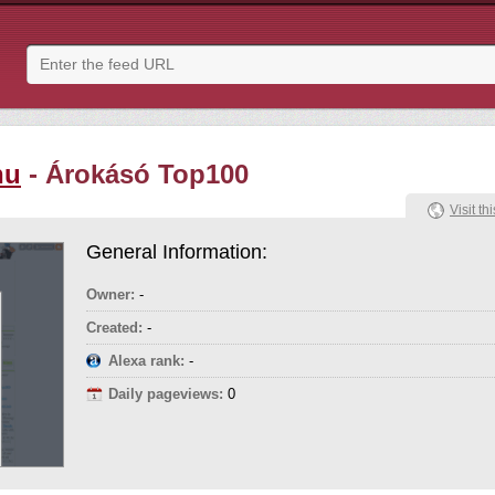
hu
- Árokásó Top100
Visit thi
General Information:
Owner:
-
Created:
-
Alexa rank:
-
Daily pageviews:
0