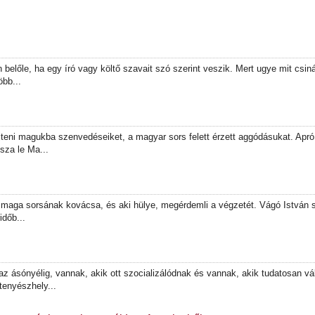
lőle, ha egy író vagy költő szavait szó szerint veszik. Mert ugye mit csinál
öbb...
ejteni magukba szenvedéseiket, a magyar sors felett érzett aggódásukat. Apr
sza le Ma...
 a maga sorsának kovácsa, és aki hülye, megérdemli a végzetét. Vágó István 
időb...
 ásónyélig, vannak, akik ott szocializálódnak és vannak, akik tudatosan vál
tenyészhely...