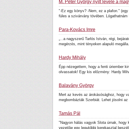
M. Péter György nyílt levele a ma
"-Ez egy könyv? -Nem, ez a plafon." (egy
füles a szivárvány tövében. Lógathatnám 
Para-Kovács Imre
„...a nagyszerű Tarlós István, régi, bejár
megérzés, mint tényeken alapuló megálla.
Hardy Mihály
Épp nézegettem, hogy a fenti úriember kim
olvassatok! Egy kis előzmény: Hardy Mihá
Balavány György
Mert az kevés az árokásósághoz, hogy vala
megbombázták Szerbiát. Lehet jósolni az 
Tamás Pál
"Nagyon hálás vagyok Slota úrnak, hogy k
vezetője egy legutóbbi kerekasztal beszél