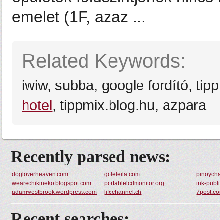
emelet (1F, azaz ...
Related Keywords:
iwiw, subba, google fordító, tip
hotel
, tippmix.blog.hu, azpara
Recently parsed news:
dogloverheaven.com
goleleila.com
pinoych
wearechikineko.blogspot.com
portablelcdmonitor.org
ink-publ
adamwestbrook.wordpress.com
lifechannel.ch
7post.c
Recent searches: