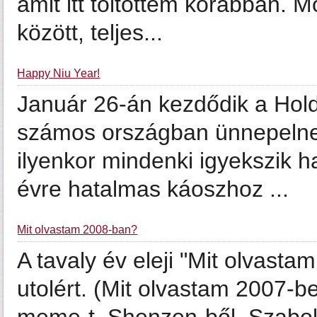
amit itt töltöttem korábban. 
között, teljes...
Happy Niu Year!
Január 26-án kezdődik a Hold
számos országban ünnepelnek
ilyenkor mindenki igyekszik h
évre hatalmas káoszhoz ...
Mit olvastam 2008-ban?
A tavaly év eleji "Mit olvasta
utolért. (Mit olvastam 2007-be