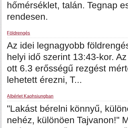
hőmérséklet, talán. Tegnap est
rendesen.
Földrengés
Az idei legnagyobb földrengé
helyi idő szerint 13:43-kor. 
ott 6.3 erősségű rezgést mér
lehetett érezni, T...
Albérlet Kaohsiungban
"Lakást bérelni könnyű, külön
nehéz, különöen Tajvanon!" M