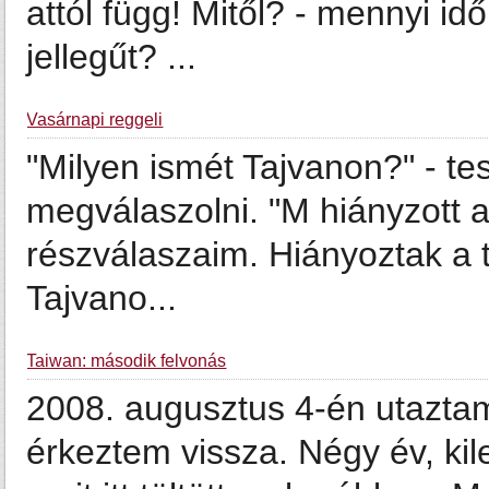
attól függ! Mitől? - mennyi id
jellegűt? ...
Vasárnapi reggeli
"Milyen ismét Tajvanon?" - te
megválaszolni. "M hiányzott 
részválaszaim. Hiányoztak a ta
Tajvano...
Taiwan: második felvonás
2008. augusztus 4-én utaztam
érkeztem vissza. Négy év, ki