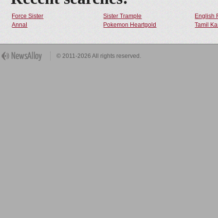
Force Sister
Sister Trample
English 
Annal
Pokemon Heartgold
Tamil Ka
© 2011-2026 All rights reserved.