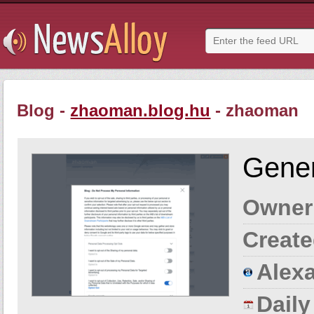
Blog -
zhaoman.blog.hu
- zhaoman
Gener
Owner
Create
Alexa
Dail