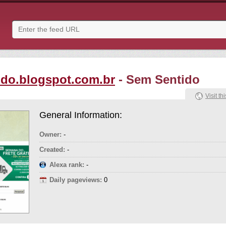
do.blogspot.com.br
- Sem Sentido
Visit thi
General Information:
Owner:
-
Created:
-
Alexa rank:
-
Daily pageviews:
0