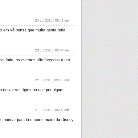
24 Jul 2013 | 05:41 am
(quem vê pensa que muita gente teria
23 Jul 2013 | 05:44 am
l faria, os eventos são forçados a um
22 Jul 2013 | 05:16 am
m deixar vestígios ou que por algum
21 Jul 2013 | 06:03 am
m mandar para lá o ícone maior da Disney: