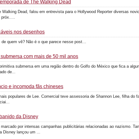
 temporada de The Walking Dead
he Walking Dead, falou em entrevista para o Hollywood Reporter diversas no
próx.....
cáveis nos desenhos
s de quem vê? Não é o que parece nesse post…
a submersa com mais de 50 mil anos
rimitiva submersa em uma região dentro do Golfo do México que fica a algum
do de...
cio e incomoda fãs chineses
ais populares de Lee. Comercial teve assessoria de Shannon Lee, filha do fa
iai...
 banido da Disney
 marcado por intensas campanhas publicitárias relacionadas ao nazismo. Ta
 Disney lançou um ...