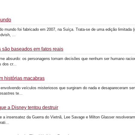
mundo
 do mundo foi fabricado em 2007, na Suíça. Trata-se de uma edição limitada 
vish, ...
s são baseados em fatos reais
ilme absurdo: os personagens tomam decisões que nenhum ser humano raciona
 dos cr...
om histórias macabras
ras envolvendo veículos misteriosos que surgiram do nada e desapareceram se
sastres te...
ue a Disney tentou destruir
e a insensatez da Guerra do Vietnã, Lee Savage e Milton Glasser resolverar
ati...