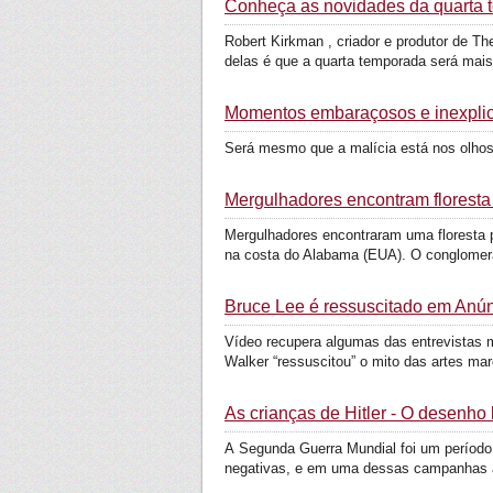
Conheça as novidades da quarta
Robert Kirkman , criador e produtor de T
delas é que a quarta temporada será mais 
Momentos embaraçosos e inexpli
Será mesmo que a malícia está nos olho
Mergulhadores encontram florest
Mergulhadores encontraram uma floresta p
na costa do Alabama (EUA). O conglomera
Bruce Lee é ressuscitado em Anún
Vídeo recupera algumas das entrevistas m
Walker “ressuscitou” o mito das artes marc
As crianças de Hitler - O desenho
A Segunda Guerra Mundial foi um período
negativas, e em uma dessas campanhas a