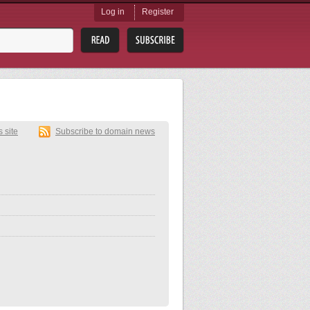
Log in
Register
s site
Subscribe to domain news