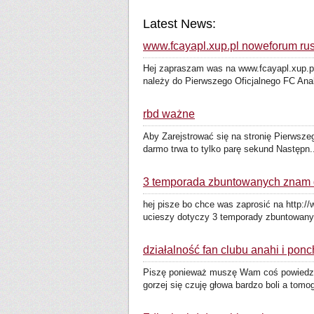
Latest News:
www.fcayapl.xup.pl noweforum rusza
Hej zapraszam was na www.fcayapl.xup.pl 
należy do Pierwszego Oficjalnego FC Anah
rbd ważne
Aby Zarejstrować się na stronię Pierwszeg
darmo trwa to tylko parę sekund Następn..
3 temporada zbuntowanych znam d
hej pisze bo chce was zaprosić na http:
ucieszy dotyczy 3 temporady zbuntowanyc
działalność fan clubu anahi i po
Piszę ponieważ muszę Wam coś powiedzieć
gorzej się czuję głowa bardzo boli a tomo