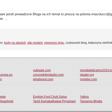
wani jeżeli prowadzicie Bloga na ich temat to proszę na polonia.miacolucci@
e. ...
czo,
kody na stardoll
,
site models
,
imperium stylu
, czubaszek blog, katarzyna zielińs
yukisale.com
mondialidicalcio2010.
europa.eu
concretethestudio.com
iskatel.org
om
whatsnext.com
romebe.com
ample
English Font Choti Golpo
Yathra
Heartgold
Tamil Kamakathaikal Priyamani
Tamanna Bhatia