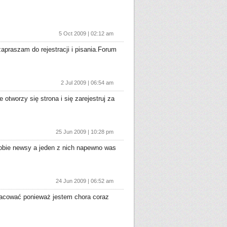
5 Oct 2009 | 02:12 am
praszam do rejestracji i pisania.Forum
2 Jul 2009 | 06:54 am
otworzy się strona i się zarejestruj za
25 Jun 2009 | 10:28 pm
sobie newsy a jeden z nich napewno was
24 Jun 2009 | 06:52 am
racować ponieważ jestem chora coraz