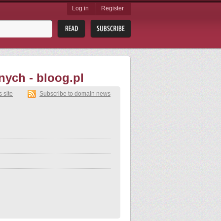
Log in
Register
ych - bloog.pl
s site
Subscribe to domain news