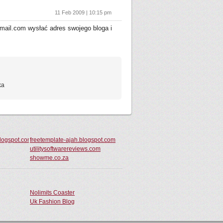
11 Feb 2009 | 10:15 pm
gmail.com wysłać adres swojego bloga i
ka
blogspot.com
freetemplate-ajah.blogspot.com
utilitysoftwarereviews.com
showme.co.za
Nolimits Coaster
Uk Fashion Blog