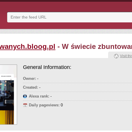
wanych.bloog.pl
- W świecie zbuntowan
Visit thi
General Information:
Owner:
-
Created:
-
Alexa rank:
-
Daily pageviews:
0