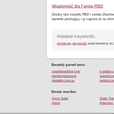
Wiadomość dla Fanów RBD
Drodzy fani zespołu RBD i serialu Zbunto
banerek promujący i ja zapisze je na stroni
Related Keywords:
poczta wp
,
wp poczta
, wolni farmerzy, le
Recently parsed news:
powerteamblog.com
e-shtab.ru
monblogamoua.fr
wspolna-
digitaltip.com.au
aetolia.c
Recent searches:
Force Sister
Sister Tr
Annal
Pokemon 