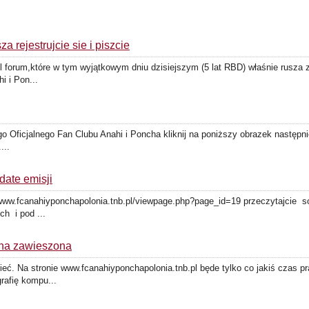
 rejestrujcie sie i piszcie
forum,które w tym wyjątkowym dniu dzisiejszym (5 lat RBD) właśnie rusza za
i i Pon...
o Oficjalnego Fan Clubu Anahi i Poncha kliknij na poniższy obrazek następnie 
...
ate emisji
//www.fcanahiyponchapolonia.tnb.pl/viewpage.php?page_id=19 przeczytajcie 
h i pod ...
ncha zawieszona
. Na stronie www.fcanahiyponchapolonia.tnb.pl będe tylko co jakiś czas p
grafię kompu...