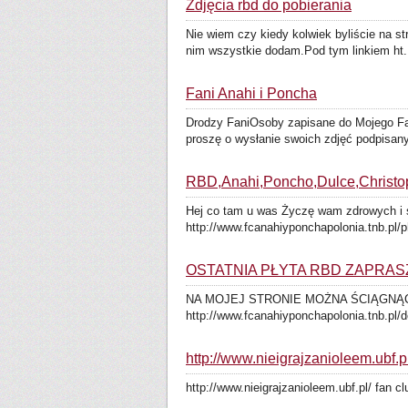
Zdjęcia rbd do pobierania
Nie wiem czy kiedy kolwiek byliście na st
nim wszystkie dodam.Pod tym linkiem ht.
Fani Anahi i Poncha
Drodzy FaniOsoby zapisane do Mojego Fan 
proszę o wysłanie swoich zdjęć podpisany
RBD,Anahi,Poncho,Dulce,Christop
Hej co tam u was Życzę wam zdrowych i 
http://www.fcanahiyponchapolonia.tnb.pl/p
OSTATNIA PŁYTA RBD ZAPRA
NA MOJEJ STRONIE MOŻNA ŚCIĄGNĄĆ
http://www.fcanahiyponchapolonia.tnb.pl
http://www.nieigrajzanioleem.ubf.p
http://www.nieigrajzanioleem.ubf.pl/ fan 