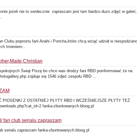
ronie jeżeli nie to serdecznie zapraszam jest tam bardzo dużo zdjęć w galeri,
..
Clubu poprostu fani Anahi i Poncha,które chcą wziąć udział w niespodzianc
ch Imieniem...
her,Maite,Christian
spokojnych Świąt Piszę bo chce was drodzy fani RBD poinformować że na
hotogallery.php znjduje się 1546 zdjeć zespołu RBD ...
SZAM
 PIOSENKI Z OSTATNIEJ PŁYTY RBD I WCZEŚNIEJSZE PŁYTY TEŻ
/downloads.php?cat_id=2 fanka-zbuntowanych.bloog.pl
l/ fan club serialu zapraszam
club serialu zapraszam fanka-zbuntowanych.bloog.pl