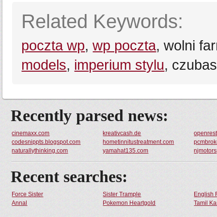
Related Keywords:
poczta wp
,
wp poczta
, wolni fa
models
,
imperium stylu
, czubas
Recently parsed news:
cinemaxx.com
kreativcash.de
openrest
codesnippts.blogspot.com
hometinnitustreatment.com
pcmbrok
naturallythinking.com
yamahat135.com
njmotors
Recent searches:
Force Sister
Sister Trample
English 
Annal
Pokemon Heartgold
Tamil Ka