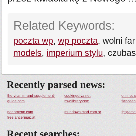
Related Keywords:
poczta wp
,
wp poczta
, wolni fa
models
,
imperium stylu
, czubas
Recently parsed news:
the-vitamin-and-supplement-
cookingdiva.net
onlineth
guide.com
nwolibrary.com
fiancea
nonameno.com
mundowalmart.com.br
fpsgame
freelancermap.at
Recent searches: