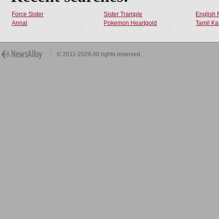
Force Sister
Sister Trample
English 
Annal
Pokemon Heartgold
Tamil Ka
© 2011-2026 All rights reserved.