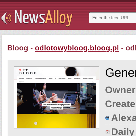
Bloog -
odlotowybloog.bloog.pl
- od
Gener
Owner
Create
Alexa
Dail