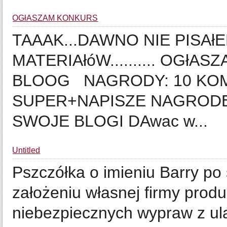
OGłASZAM KONKURS
TAAAK...DAWNO NIE PISAł
MATERIAłóW.......... OGł
BLOOG NAGRODY: 10 KO
SUPER+NAPISZE NAGRODE
SWOJE BLOGI DAwac w...
Untitled
Pszczółka o imieniu Barry po
założeniu własnej firmy prod
niebezpiecznych wypraw z ula