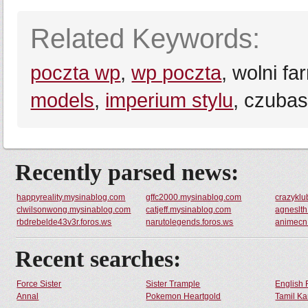
Related Keywords:
poczta wp
,
wp poczta
, wolni fa
models
,
imperium stylu
, czubas
Recently parsed news:
happyreality.mysinablog.com
gffc2000.mysinablog.com
crazyklu
clwilsonwong.mysinablog.com
catjeff.mysinablog.com
agneslt
rbdrebelde43v3r.foros.ws
narutolegends.foros.ws
animecn.
Recent searches:
Force Sister
Sister Trample
English 
Annal
Pokemon Heartgold
Tamil Ka