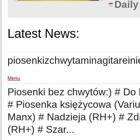
Dail
Latest News:
piosenkizchwytaminagitareinie
Menu
Piosenki bez chwytów:) # Do 
# Piosenka księżycowa (Vari
Manx) # Nadzieja (RH+) # Zdr
(RH+) # Szar...