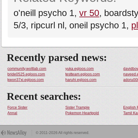
o'neill psycho 1,
vr 50
, boardsty
5/3, ripcurl nl, oneil psycho 1,
p
Recently parsed news:
community.woltlab.com
yuka.egloos.com
davidbo
bride0525.egloos.com
testteam.egloos.com
naveed.
kwon37xi.egloos.com
haruhi.egloos.com
adoru00
Recent searches:
Force Sister
Sister Trample
English 
Annal
Pokemon Heartgold
Tamil Ka
© 2011-2026 All rights reserved.