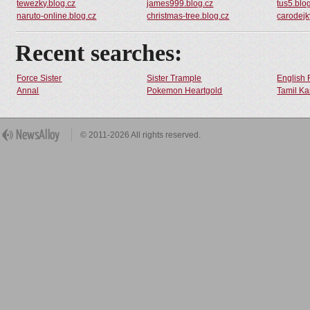
tewezky.blog.cz
james999.blog.cz
tus5.blo
naruto-online.blog.cz
christmas-tree.blog.cz
carodejk
Recent searches:
Force Sister
Sister Trample
English 
Annal
Pokemon Heartgold
Tamil Ka
© 2011-2026 All rights reserved.