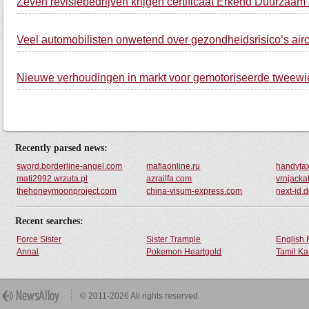
Zeven revisiebedrijven krijgen certificaat Erkend Duurzaa
Veel automobilisten onwetend over gezondheidsrisico’s air
Nieuwe verhoudingen in markt voor gemotoriseerde tweewi
Recently parsed news:
sword.borderline-angel.com
mafiaonline.ru
handyta
mati2992.wrzuta.pl
azrailfa.com
vrnjacka
thehoneymoonproject.com
china-visum-express.com
next-id.
Recent searches:
Force Sister
Sister Trample
English 
Annal
Pokemon Heartgold
Tamil Ka
© 2011-2026 All rights reserved.