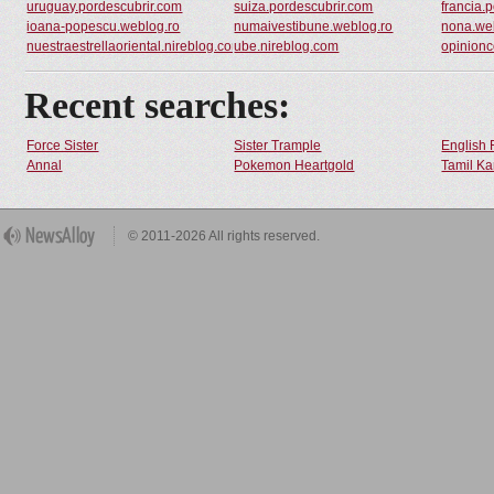
uruguay.pordescubrir.com
suiza.pordescubrir.com
francia.
ioana-popescu.weblog.ro
numaivestibune.weblog.ro
nona.we
nuestraestrellaoriental.nireblog.com
ube.nireblog.com
opinionc
Recent searches:
Force Sister
Sister Trample
English 
Annal
Pokemon Heartgold
Tamil Ka
© 2011-2026 All rights reserved.