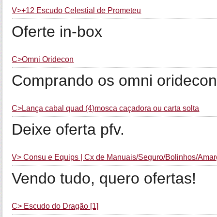
V>+12 Escudo Celestial de Prometeu
Oferte in-box
C>Omni Oridecon
Comprando os omni oridecon
C>Lança cabal quad (4)mosca caçadora ou carta solta
Deixe oferta pfv.
V> Consu e Equips | Cx de Manuais/Seguro/Bolinhos/Amarg
Vendo tudo, quero ofertas!
C> Escudo do Dragão [1]