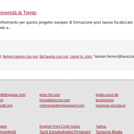
iversità di Trento
di riferimento per questo progetto europeo di formazione post laurea focalizzato
ndo a...
et,
ferrero lavora con noi
,
fiat lavora con noi
,
carrer tv .com
, "alessio.ferrero@lavazza.
rytellingasia.com
jetso-hk.com
gratis.ucoz.de
om
horadebrincar.com
topsport.bg
ults.org
onlinegardeningexpert.com
mugosia.wrzuta.pl
ample
English Font Choti Golpo
Yathra
Heartgold
Tamil Kamakathaikal Priyamani
Tamanna Bhatia