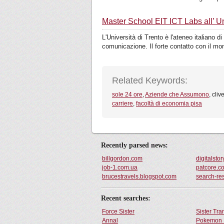
Master School EIT ICT Labs all’ Un
L'Università di Trento è l'ateneo italiano 
comunicazione. Il forte contatto con il mo
Related Keywords:
sole 24 ore
,
Aziende che Assumono
, cliv
carriere
,
facoltà di economia pisa
Recently parsed news:
billgordon.com
digitalsto
job-1.com.ua
patcore.c
brucestravels.blogspot.com
search-res
Recent searches:
Force Sister
Sister Tr
Annal
Pokemon 