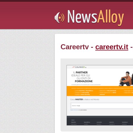
Subsribe
Careertv -
careertv.it
-