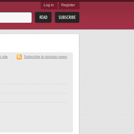
Log in
Register
s site
Subscribe to domain news