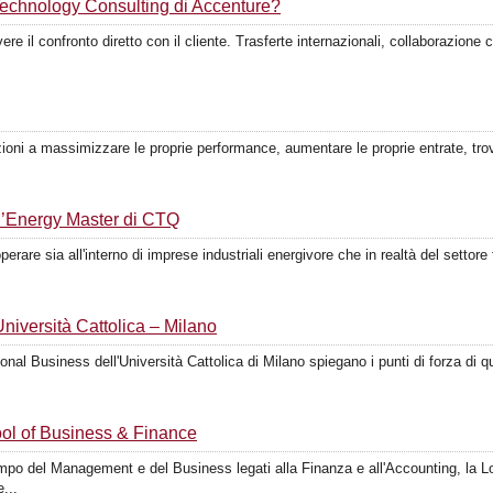
 Technology Consulting di Accenture?
avere il confronto diretto con il cliente. Trasferte internazionali, collaborazion
ioni a massimizzare le proprie performance, aumentare le proprie entrate, trova
 l’Energy Master di CTQ
erare sia all'interno di imprese industriali energivore che in realtà del settore
Università Cattolica – Milano
onal Business dell'Università Cattolica di Milano spiegano i punti di forza di q
ol of Business & Finance
ampo del Management e del Business legati alla Finanza e all'Accounting, la 
...