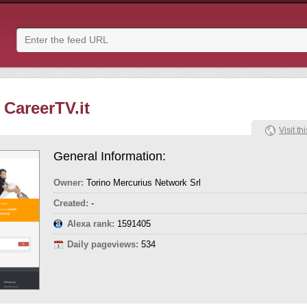
 CareerTV.it
Visit thi
General Information:
Owner:
Torino Mercurius Network Srl
Created:
-
Alexa rank:
1591405
Daily pageviews:
534