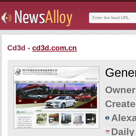
Cd3d -
cd3d.com.cn
Gener
Owner
Create
Alexa
Dail