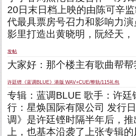
20日末日档上映的由陈可辛
代最具票房号召力和影响力演
影里打造出黄晓明，阮经天， .
发帖
大家好：那个楼主有歌曲帮帮
许廷铿《蓝调BLUE》港版 WAV+CUE/整轨/115礼包
专辑：蓝调BLUE 歌手：许廷铿
行：星焕国际有限公司 发行日期
调》是许廷铿时隔半年后，推
上，也基本沿袭了上张专辑的风 