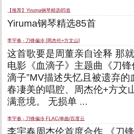
【推荐】Yiruma钢琴精选85首
Yiruma钢琴精选85首
李宇春 - 刀锋偏冷 [周杰伦+方文山]
这首歌要是周董亲自诠释 那
电影《血滴子》主题曲《刀锋偏
滴子”MV描述失忆且被遗弃
春凄美的唱腔、周杰伦+方文
满意境。 无损单 ...
李宇春 - 刀锋偏冷 FLAC/单曲/百度云
李宇春周杰伦首度合作 《刀锋偏