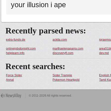
your illusion i ape
Recently parsed news:
extra-funds.de
ackita.com
igraems
onlinejobstonight.com
marthaelenaparra.com
area51b
helplearn.info
discoveryfl.com
dev.md
Recent searches:
Force Sister
Sister Trample
English 
Annal
Pokemon Heartgold
Tamil Ka
© 2011-2026 All rights reserved.