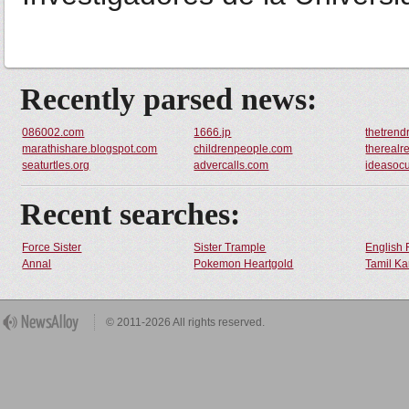
Recently parsed news:
086002.com
1666.jp
thetrend
marathishare.blogspot.com
childrenpeople.com
therealr
seaturtles.org
advercalls.com
ideasocu
Recent searches:
Force Sister
Sister Trample
English 
Annal
Pokemon Heartgold
Tamil Ka
© 2011-2026 All rights reserved.