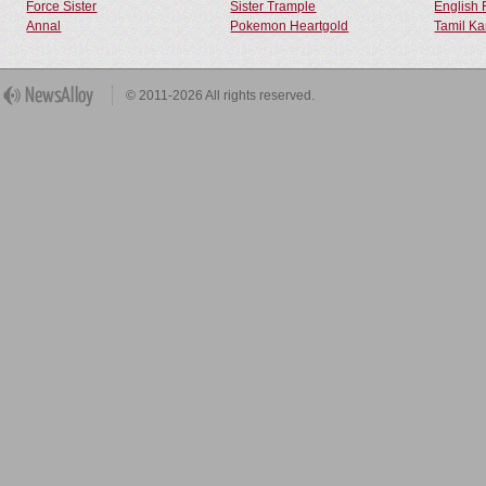
Force Sister
Sister Trample
English 
Annal
Pokemon Heartgold
Tamil Ka
© 2011-2026 All rights reserved.