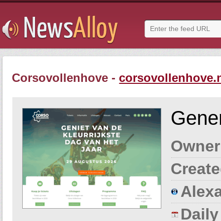
Corsovollenhove -
corsovollenhove.
Gener
Owner
Create
Alexa
Dail