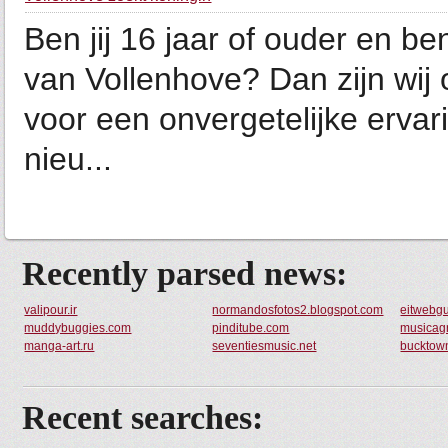
Ben jij 16 jaar of ouder en 
van Vollenhove? Dan zijn wij 
voor een onvergetelijke ervar
nieu...
Recently parsed news:
valipour.ir
normandosfotos2.blogspot.com
eitwebg
muddybuggies.com
pinditube.com
musicag
manga-art.ru
seventiesmusic.net
bucktow
Recent searches: