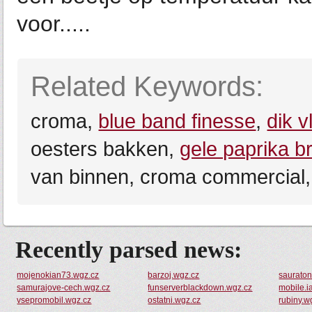
voor.....
Related Keywords:
croma,
blue band finesse
,
dik 
oesters bakken,
gele paprika b
van binnen, croma commercial
Recently parsed news:
mojenokian73.wgz.cz
barzoj.wgz.cz
sauraton
samurajove-cech.wgz.cz
funserverblackdown.wgz.cz
mobile.i
vsepromobil.wgz.cz
ostatni.wgz.cz
rubiny.w