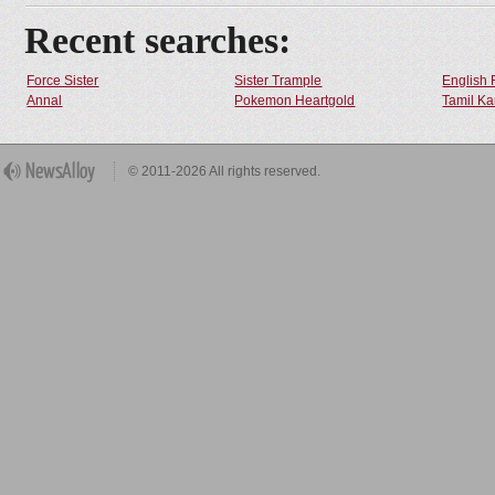
Recent searches:
Force Sister
Sister Trample
English 
Annal
Pokemon Heartgold
Tamil Ka
© 2011-2026 All rights reserved.