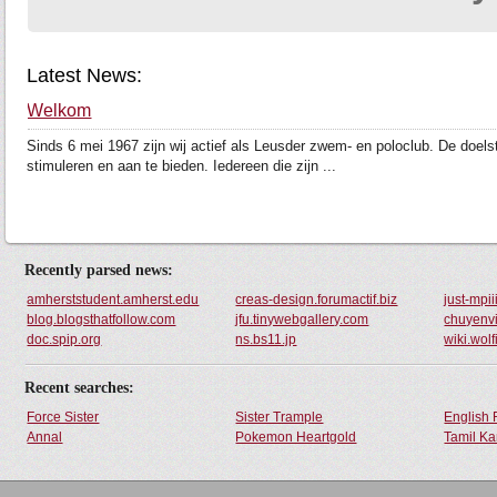
Latest News:
Welkom
Sinds 6 mei 1967 zijn wij actief als Leusder zwem- en poloclub. De doel
stimuleren en aan te bieden. Iedereen die zijn ...
Recently parsed news:
amherststudent.amherst.edu
creas-design.forumactif.biz
just-mpii
blog.blogsthatfollow.com
jfu.tinywebgallery.com
chuyenvi
doc.spip.org
ns.bs11.jp
wiki.wol
Recent searches:
Force Sister
Sister Trample
English 
Annal
Pokemon Heartgold
Tamil Ka