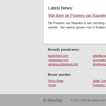
Latest News:
Wat doen de Poorters van Naarde
De Poorters van Naarden is een stichting d
woords. Van warme jassen voor in krotten.
Recently parsed news:
kaeferblog.com
alltwitter
pbataobao.com
acromatic
acmeous.blogspot.com
blogifyyo
Recent searches:
Force Sister
Sister Tr
Annal
Pokemon 
Get Button
© 2011-2026 All rights rese