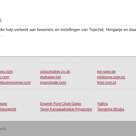
n
ie hulp verleent aan bewoners en instellingen van Tsjechië, Hongarije en daar
..
apps.com
zulucreative.co.uk
ein-uwe.de
o.com
muhaber.net
rockzone.com.es
urbusinessnow.com
imancipate.com
fmm.com.pt
ample
English Font Choti Golpo
Yathra
Heartgold
Tamil Kamakathaikal Priyamani
Tamanna Bhatia
rved.