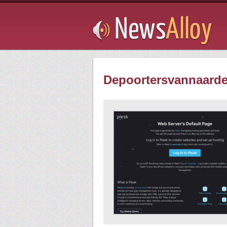
Subsribe
Depoortersvannaard