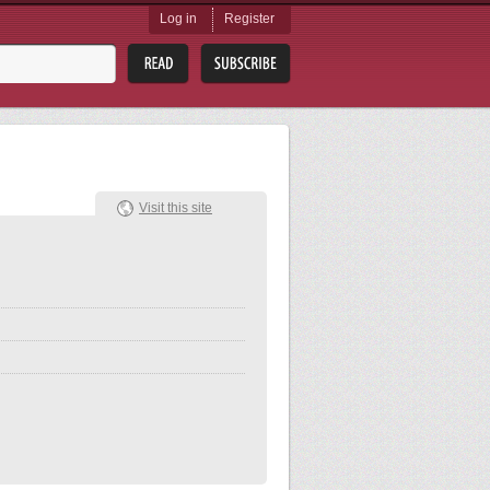
Log in
Register
Visit this site