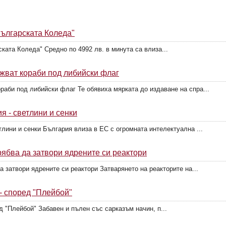
Българската Коледа"
ката Коледа" Средно по 4992 лв. в минута са влиза...
жват кораби под либийски флаг
аби под либийски флаг Те обявиха мярката до издаване на спра...
я - светлини и сенки
тлини и сенки България влиза в ЕС с огромната интелектуална ...
рябва да затвори ядрените си реактори
а затвори ядрените си реактори Затварянето на реакторите на...
 - според "Плейбой"
д "Плейбой" Забавен и пълен със сарказъм начин, п...