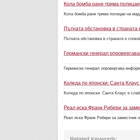
Кола бомба рани трима полицаи
Кола бомба рани трима полицаи на мад
Пътната обстановка в страната 
Пътната обстановка в страната е споко
Германски генерал опровергава
Германски генерал опровергава информа
Коледа по японски: Санта Клаус
Коледа по японски: Санта Клаус е слаб
Реал иска Франк Рибери за зам
Реал иска Франк Рибери за заместник н
Related Keywords: