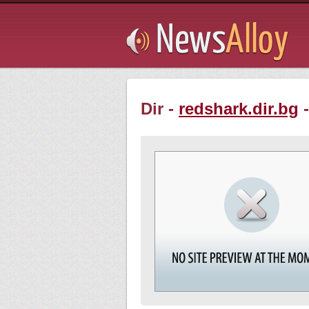
Subsribe
Dir -
redshark.dir.bg
-