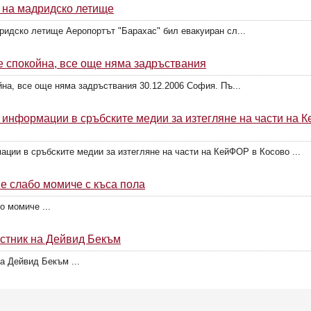
 на мадридско летище
ридско летище Аеропортът "Барахас" бил евакуиран сл...
е спокойна, все още няма задръствания
йна, все още няма задръствания 30.12.2006 София. Пъ...
 информации в сръбските медии за изтегляне на части на 
ции в сръбските медии за изтегляне на части на КейФОР в Косово ...
 е слабо момиче с къса пола
о момиче ...
естник на Дейвид Бекъм
а Дейвид Бекъм ...