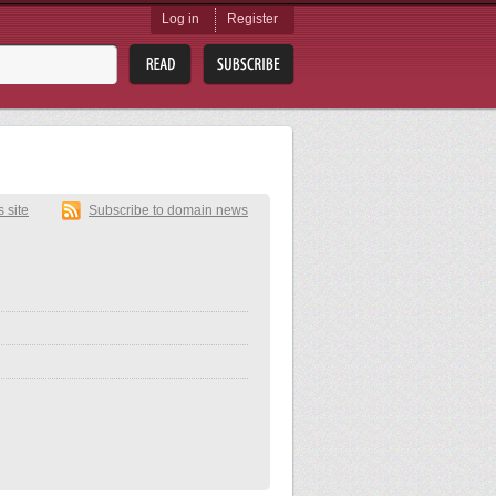
Log in
Register
s site
Subscribe to domain news