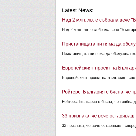
Latest News:
Над 2 млн. лв. е събрала вече "
Над 2 млн. лв. е събрала вече "Българс
Пристанищата ни няма да обслу
Пристанищата ни няма да обслужват кор
Европейският проект на Българи
Европейският проект на България - све
Ройтерс: България е бясна, че т
Ройтерс: България е бясна, че трябва д
33 признака, че вече остаряваш
33 признака, че вече остаряваш - споре