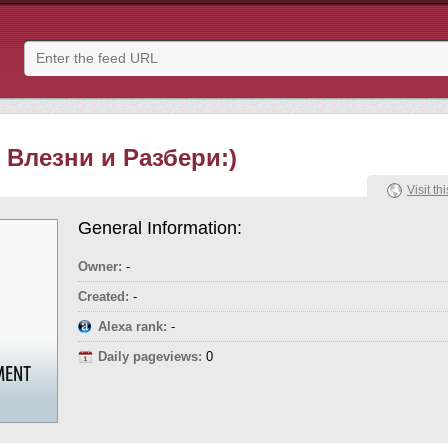
 Влезни и Разбери:)
Visit thi
General Information:
Owner:
-
Created:
-
Alexa rank:
-
Daily pageviews:
0