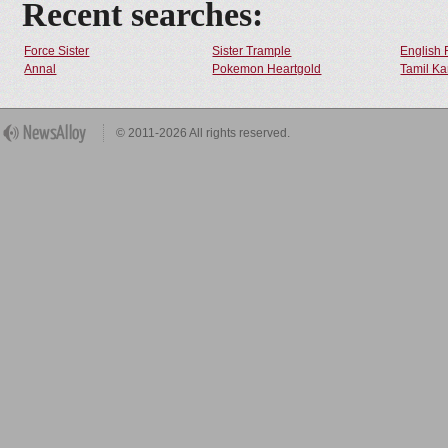
Recent searches:
Force Sister
Sister Trample
English 
Annal
Pokemon Heartgold
Tamil Ka
© 2011-2026 All rights reserved.