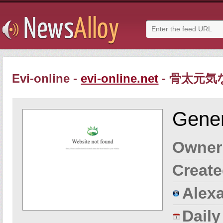
Evi-online -
evi-online.net
- 骨太元
Gener
Owner
Create
Alexa
Dail