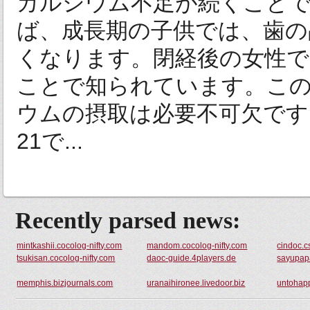
カルシウム不足が続くこと
ば、成長期の子供では、歯の
くなります。閉経後の女性で
ことで知られています。こ
ウムの摂取は必要不可欠です
21で...
Recently parsed news:
mintkashii.cocolog-nifty.com
mandom.cocolog-nifty.com
cindoc.c
tsukisan.cocolog-nifty.com
daoc-guide.4players.de
sayupapa
memphis.bizjournals.com
uranaihironee.livedoor.biz
untohapp