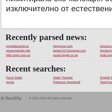
изключително от естествени
Recently parsed news:
joomlateacher.ru
plrgroove.com
locoed.
newacnehelp.info
taptan313.blogspot.com
liendur.
hdtv-zone.com.ua
susan-boyle.co.uk
motu.org
Recent searches:
Force Sister
Sister Trample
English 
Annal
Pokemon Heartgold
Tamil Ka
© 2011-2026 All rights reserved.