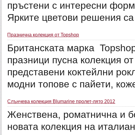
пръстени с интересни форм
Ярките цветови решения са 
Празнична колекция от Topshop
Британската марка Topshop
празници пусна колекция от 
представени коктейлни рокл
модни топове с пайети, коже
Слънчева колекция Blumarine пролет-лято 2012
Женствена, роматнична и бо
новата колекция на италиа