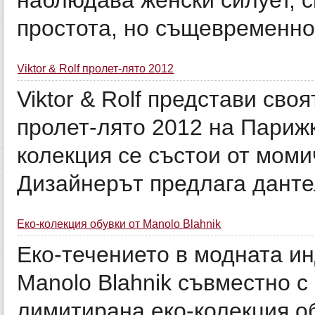
наблюдава женски силует, с
простота, но същевременно 
Viktor & Rolf пролет-лято 2012
Viktor & Rolf представи сво
пролет-лято 2012 на Париж
колекция се състои от моми
Дизайнерът предлага дантел
Еко-колекция обувки от Manolo Blahnik
Еко-течението в модната ин
Manolo Blahnik съвместно с
лимитирана еко-колекция о