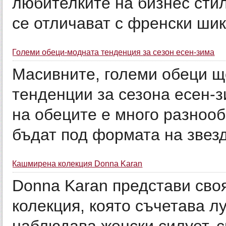
любителките на бизнес стил
се отличават с френски шик
Големи обеци-модната тенденция за сезон есен-зима
Масивните, големи обеци щ
тенденции за сезона есен-
на обеците е много разноо
бъдат под формата на звезди
Кашмирена колекция Donna Karan
Donna Karan представи сво
колекция, която съчетава л