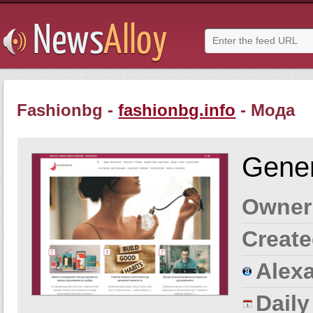
Fashionbg -
fashionbg.info
- Мода
Gener
Owner
Create
Alexa
Dail