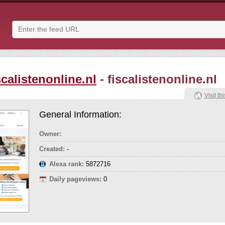
scalistenonline.nl
- fiscalistenonline.nl
Visit thi
General Information:
Owner:
Created:
-
Alexa rank:
5872716
Daily pageviews:
0