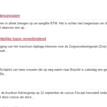
 terugvragen
en in aftrek brengen op uw aangifte BTW. Het is echter niet toegestaan om 
 daarvoor een ap...
ttelijke basis onverbindend
stijging van het maximum bijdrage-inkomen voor de Zorgverzekeringswet (Zvw) p
udi...
 Schiphol van twee vrouwen die op weg waren naar Brazilië is zaterdag een ge
De...
 de Auxilium Adviesgroep op 12 september de cursus Fiscaal innovatief on
l deze cursus als doce...