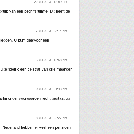
22 Jul 2013 | 12:59 pm
ruik van een bedrijfsruimte. Dit heeft de
17 Jul 2013 | 03:14 pm
tleggen. U kunt daarvoor een
15 Jul 2013 | 12:58 pm
 uiteindelijk een celstraf van drie maanden
10 Jul 2013 | 01:43 pm
rbij onder voorwaarden recht bestaat op
8 Jul 2013 | 02:27 pm
n Nederland hebben er veel een pensioen