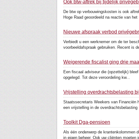
Ook btw-aftrek bij tijdelijk privégeb
De btw op verbouwingskosten is ook aftrek
Hoge Raad geoordeeld na reactie van het .
Nieuwe afspraak verbod privégebr
Verbiedt u een werknemer om de ter beschi
voorbeeldafspraak gebruiken. Recent is de
Weigerende fiscalist ging drie maa
Een fiscaal adviseur die (opzettelijk) blee
opgelegd. Tot deze veroordeling kw...
Vrijstelling overdrachtsbelasting b
Staatssecretaris Weekers van Financiën h
een vrijstelling in de overdrachtsbelasting i
Toolkit Dga-pensioen
Als één onderwerp de krantenkolommen do
in eigen beheer. Ook uw cliënten moeten i