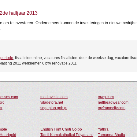
g 2de halfjaar 2013
 om te investeren. Ondernemers kunnen de investeringen in nieuwe bedrijfsmi
.
 periode
, fiscalistenonline, vacatures fiscalisten, door de weekse dag, vacature fisca
elasting 2011 werknemer, 6 btw renovatie 2011
desses.com
mediaveille.com
mwp.com
org
viladetora.net
neffheadwear.com
hr
segeplan.gob.gt
myframecity.com
ample
English Font Choti Golpo
Yathra
Heartgold
Tamil Kamakathaikal Priyamani
Tamanna Bhatia