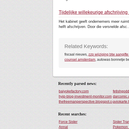
Tijdelijke willekeurige afschrijvin
Het kabinet geeft ondernemers meer ruimte
helft afschrijven. Door die versnelde afsc..
Related Keywords:
fiscaal nieuws,
zzp wijziging btw aangifte
counsel amsterdam
, autowas bonnetje b
Recently parsed news:
baiyokefactory.com
fetishgod
hyip-blog-investment-monitor.com
darcomic.
thefreemanperspective.blogspot.com
aviokarte.
Recent searches:
Force Sister
Sister Tr
Annal
Pokemon 