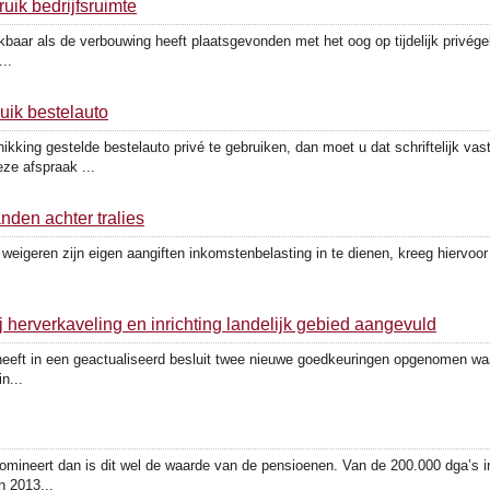
ruik bedrijfsruimte
baar als de verbouwing heeft plaatsgevonden met het oog op tijdelijk privégeb
..
uik bestelauto
kking gestelde bestelauto privé te gebruiken, dan moet u dat schriftelijk vas
ze afspraak ...
nden achter tralies
f weigeren zijn eigen aangiften inkomstenbelasting in te dienen, kreeg hiervoor
ij herverkaveling en inrichting landelijk gebied aangevuld
eeft in een geactualiseerd besluit twee nieuwe goedkeuringen opgenomen waa
n...
mineert dan is dit wel de waarde van de pensioenen. Van de 200.000 dga’s i
n 2013...