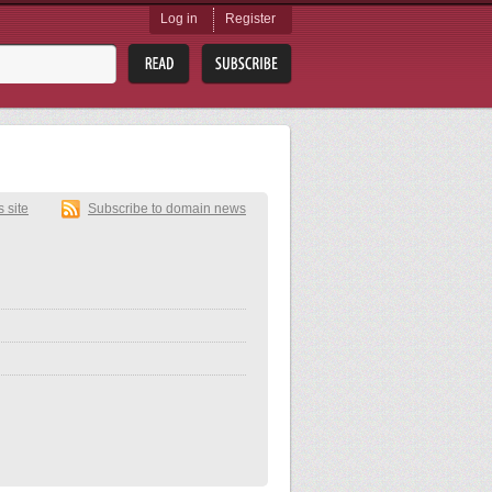
Log in
Register
s site
Subscribe to domain news