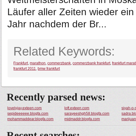
Läufer aller Zeiten wieder e
Jahr nachdem der Br...
Related Keywords:
Frankfurt
,
marathon
,
commerzbank
,
commerzbank frankfurt
,
frankfurt mara
frankfurt 2011
,
bmw frankfurt
Recently parsed news:
lovelyjay.exteen.com
loft.exteen.com
siyah-o-
sepideeeeee.blogfa.com
sarayeeshgh58.blogfa.com
sadra.bl
mohammaddear.blogfa.com
midmaddr.blogfa.com
marijua
Recent searches: