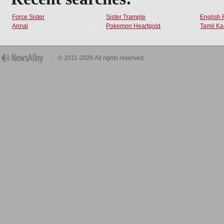
Force Sister
Sister Trample
English 
Annal
Pokemon Heartgold
Tamil Ka
© 2011-2026 All rights reserved.