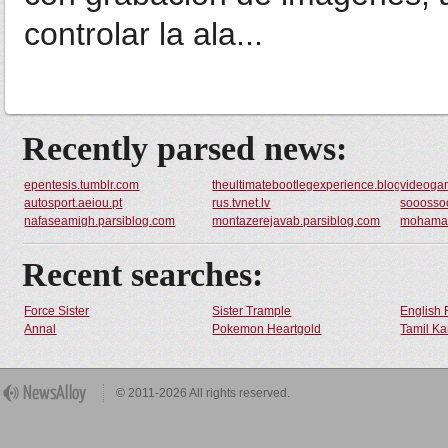
controlar la ala...
Recently parsed news:
epentesis.tumblr.com
theultimatebootlegexperience.blogspot.co
videoga
autosport.aeiou.pt
rus.tvnet.lv
sooosso
nafaseamigh.parsiblog.com
montazerejavab.parsiblog.com
mohamad
Recent searches:
Force Sister
Sister Trample
English 
Annal
Pokemon Heartgold
Tamil Ka
© 2011-2026 All rights reserved.