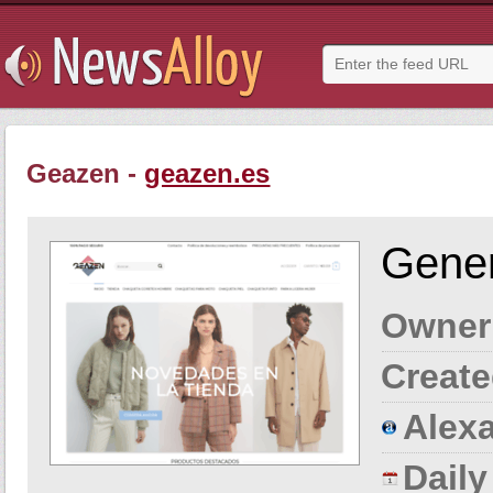
Geazen -
geazen.es
Gener
Owner
Create
Alexa
Dail