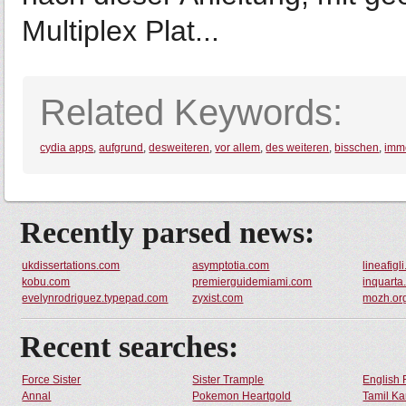
Multiplex Plat...
Related Keywords:
cydia apps
,
aufgrund
,
desweiteren
,
vor allem
,
des weiteren
,
bisschen
,
imm
Recently parsed news:
ukdissertations.com
asymptotia.com
lineafigli.
kobu.com
premierguidemiami.com
inquarta
evelynrodriguez.typepad.com
zyxist.com
mozh.or
Recent searches:
Force Sister
Sister Trample
English 
Annal
Pokemon Heartgold
Tamil Ka