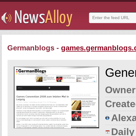
Germanblogs -
games.germanblogs.
Gener
Owner
Create
Alexa
Dail