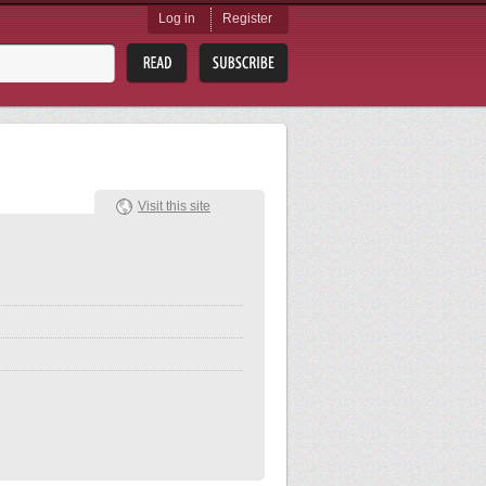
Log in
Register
Visit this site