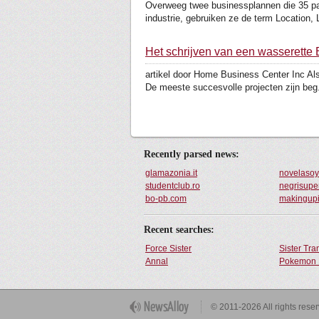
Overweeg twee businessplannen die 35 pag
industrie, gebruiken ze de term Location, L
Het schrijven van een wasserette
artikel door Home Business Center Inc Als
De meeste succesvolle projecten zijn beg.
Recently parsed news:
glamazonia.it
novelasoy
studentclub.ro
negrisuper
bo-pb.com
makingup
Recent searches:
Force Sister
Sister Tr
Annal
Pokemon 
Get Button
© 2011-2026 All rights rese