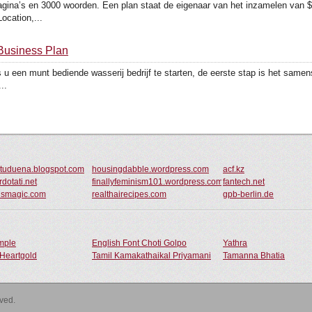
ina’s en 3000 woorden. Een plan staat de eigenaar van het inzamelen van $ 4
ocation,...
 Business Plan
 u een munt bediende wasserij bedrijf te starten, de eerste stap is het same
..
tuduena.blogspot.com
housingdabble.wordpress.com
acf.kz
dotati.net
finallyfeminism101.wordpress.com
fantech.net
ismagic.com
realthairecipes.com
gpb-berlin.de
ample
English Font Choti Golpo
Yathra
Heartgold
Tamil Kamakathaikal Priyamani
Tamanna Bhatia
rved.