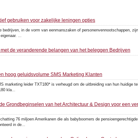
ctief gebruiken voor zakelijke leningen opties
ne bedrijven, in de vorm van eenmanszaken of personenvennootschappen, zij
eigenaar. ...
 met de veranderende belangen van het beleggen Bedrijven
en hoog geluidsvolume SMS Marketing Klanten
marketing leider TXT180* is verheugd om de uitbreiding van hun huidige te
80 kla...
e Grondbeginselen van het Architectuur & Design voor een ver
tting 76 miljoen Amerikanen die als babyboomers de pensioengerechtigde lee
nteerd in de...