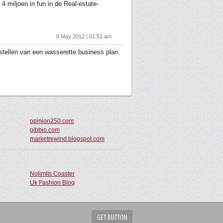
 miljoen in fun in de Real-estate-
8 May 2012 | 01:51 am
nstellen van een wasserette business plan.
opinion250.com
gibbio.com
marketrewind.blogspot.com
Nolimits Coaster
Uk Fashion Blog