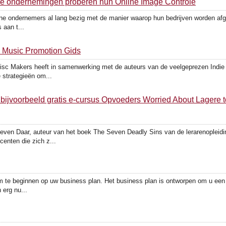
ine ondernemingen proberen hun Online Image Controle
ondernemers al lang bezig met de manier waarop hun bedrijven worden afgebe
 aan t...
e Music Promotion Gids
 Makers heeft in samenwerking met de auteurs van de veelgeprezen Indie B
 strategieën om...
 bijvoorbeeld gratis e-cursus Opvoeders Worried About Lagere 
even Daar, auteur van het boek The Seven Deadly Sins van de lerarenopleidi
enten die zich z...
 te beginnen op uw business plan. Het business plan is ontworpen om u een k
 erg nu...