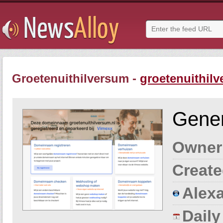
Groetenuithilversum -
groetenuithilv
Gener
Owner
Create
Alexa
Dail