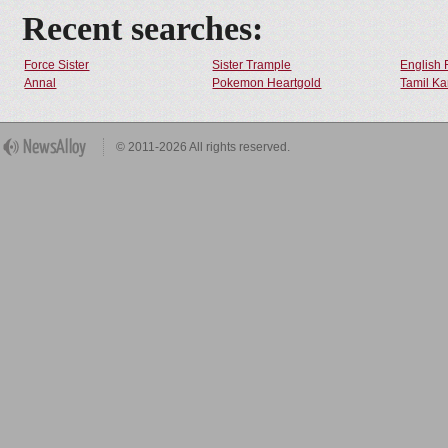
Recent searches:
Force Sister
Sister Trample
English 
Annal
Pokemon Heartgold
Tamil Ka
© 2011-2026 All rights reserved.