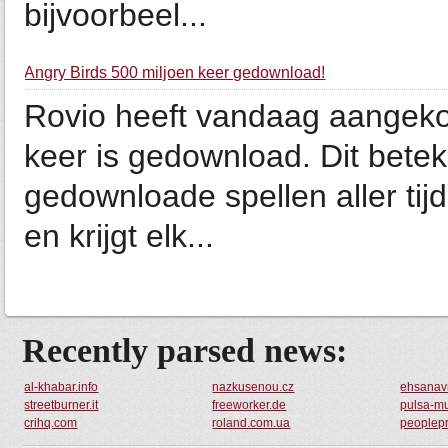
bijvoorbeel...
Angry Birds 500 miljoen keer gedownload!
Rovio heeft vandaag aangeko
keer is gedownload. Dit bete
gedownloade spellen aller tijd
en krijgt elk...
Recently parsed news:
al-khabar.info
nazkusenou.cz
ehsanav
streetburner.it
freeworker.de
pulsa-m
crihq.com
roland.com.ua
peoplep