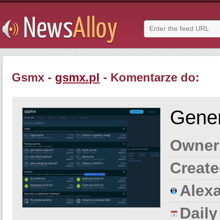
Gsmx -
gsmx.pl
- Komentarze do:
Gener
Owner
Create
Alexa
Dail