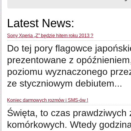
Latest News:
Sony Xperia „Z” będzie hitem roku 2013 ?
Do tej pory flagowce japońskie
prezentowane z opóźnieniem,
poziomu wyznaczonego przez 
ze styczniowym debiutem...
Koniec darmowych rozmów i SMS-ów !
Święta, to czas prawdziwych 
komórkowych. Wtedy godzina