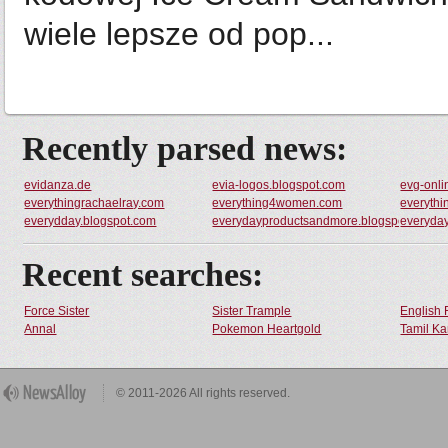
wiele lepsze od pop...
Recently parsed news:
evidanza.de
evia-logos.blogspot.com
evg-onli
everythingrachaelray.com
everything4women.com
everythi
everydday.blogspot.com
everydayproductsandmore.blogspot.com
everyda
Recent searches:
Force Sister
Sister Trample
English 
Annal
Pokemon Heartgold
Tamil Ka
© 2011-2026 All rights reserved.