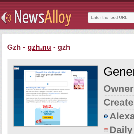
Gzh -
gzh.nu
- gzh
Gener
Owner
Create
Alexa
Dail