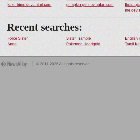
kaze-hime.deviantart.com
pumpkin-girl.deviantart.com
thetragic
me.devia
Recent searches:
Force Sister
Sister Trample
English 
Annal
Pokemon Heartgold
Tamil Ka
© 2011-2026 All rights reserved.