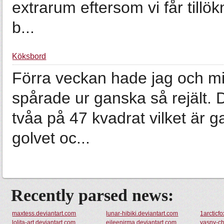
extrarum eftersom vi får tillök
b...
Köksbord
Förra veckan hade jag och min
spårade ur ganska så rejält. 
tvåa på 47 kvadrat vilket är g
golvet oc...
Recently parsed news:
maxtess.deviantart.com
lunar-hibiki.deviantart.com
1arcticf
lolita-art.deviantart.com
eileenirma.deviantart.com
yasny-ch